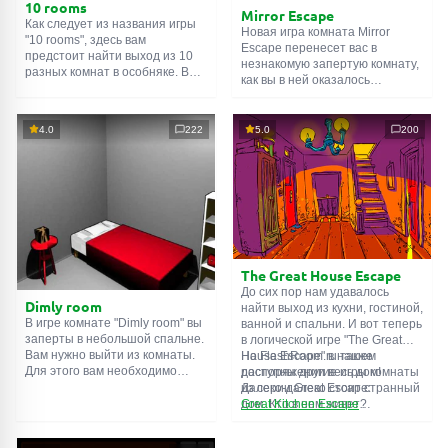
10 rooms
Mirror Escape
Как следует из названия игры
Новая игра комната Mirror
"10 rooms", здесь вам
Escape перенесет вас в
предстоит найти выход из 10
незнакомую запертую комнату,
разных комнат в особняке. В
как вы в ней оказалось
каждой такой
онлайн комнате
неизвестно. С помощью
есть подсказки. Используйте
смекалки попробуйте решить
их, чтобы выйти. Выход из
все, приготовленные авторами
4.0
222
5.0
200
одной комнаты является
для вас, головоломки и найти
входом в другую. И так до
выход на свободу.
десятой. Попробуйте пройти
Внимательно осмотрите
их все!
помещение, возможно вы
сможете найти какие-нибудь
подсказки. Желаем удачи!
The Great House Escape
До сих пор нам удавалось
Dimly room
найти выход из кухни, гостиной,
В игре комнате "Dimly room" вы
ванной и спальни. И вот теперь
заперты в небольшой спальне.
в логической игре "The Great
Вам нужно выйти из комнаты.
House Escape" в нашем
На FlashRoom.ru также
Для этого вам необходимо
распоряжении весь дом!
доступны другие игры комнаты
проявить смекалку и решить
Далеко-далеко стоит странный
из серии Great Escape:
многочисленные головомки.
дом. Кто в нем живет?
Great Kitchen Escape
Возможно секретный агент или
The Great Bathroom Escape
супергерой... Вы решаете
Great Livingroom Escape