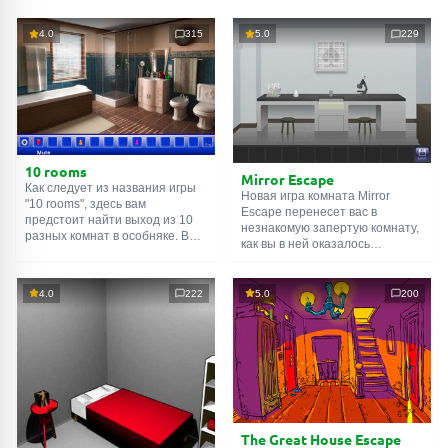
4.0
315
5.0
229
10 rooms
Mirror Escape
Как следует из названия игры
Новая игра комната Mirror
"10 rooms", здесь вам
Escape перенесет вас в
предстоит найти выход из 10
незнакомую запертую комнату,
разных комнат в особняке. В
как вы в ней оказалось
каждой такой
онлайн комнате
неизвестно. С помощью
есть подсказки. Используйте
смекалки попробуйте решить
их, чтобы выйти. Выход из
все, приготовленные авторами
4.0
222
5.0
200
одной комнаты является
для вас, головоломки и найти
входом в другую. И так до
выход на свободу.
десятой. Попробуйте пройти
Внимательно осмотрите
их все!
помещение, возможно вы
сможете найти какие-нибудь
подсказки. Желаем удачи!
The Great House Escape