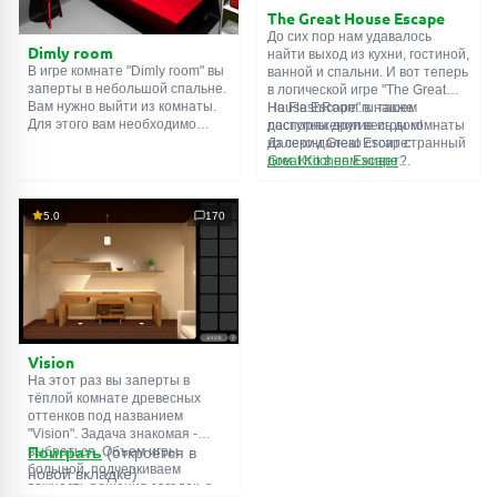
The Great House Escape
До сих пор нам удавалось
Dimly room
найти выход из кухни, гостиной,
В игре комнате "Dimly room" вы
ванной и спальни. И вот теперь
заперты в небольшой спальне.
в логической игре "The Great
Вам нужно выйти из комнаты.
House Escape" в нашем
На FlashRoom.ru также
Для этого вам необходимо
распоряжении весь дом!
доступны другие игры комнаты
проявить смекалку и решить
Далеко-далеко стоит странный
из серии Great Escape:
многочисленные головомки.
дом. Кто в нем живет?
Great Kitchen Escape
Возможно секретный агент или
The Great Bathroom Escape
супергерой... Вы решаете
Great Livingroom Escape
пойти узнать это. Но кто же
The Great Bedroom Escape
5.0
170
знал, что дом населен
The Great Attic Escape
призраками, которые закрыли
The Great Basement Escape
за вами дверь...
Vision
На этот раз вы заперты в
тёплой комнате древесных
оттенков под названием
"Vision". Задача знакомая -
выбраться. Объем игры
Поиграть
(откроется в
большой, подчеркиваем
новой вкладке)
важность решения загадок, а