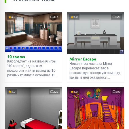
4.0
315
5.0
229
10 rooms
Mirror Escape
Как следует из названия игры
Новая игра комната Mirror
"10 rooms", здесь вам
Escape перенесет вас в
предстоит найти выход из 10
незнакомую запертую комнату,
разных комнат в особняке. В
как вы в ней оказалось
каждой такой
онлайн комнате
неизвестно. С помощью
есть подсказки. Используйте
смекалки попробуйте решить
их, чтобы выйти. Выход из
все, приготовленные авторами
4.0
222
5.0
200
одной комнаты является
для вас, головоломки и найти
входом в другую. И так до
выход на свободу.
десятой. Попробуйте пройти
Внимательно осмотрите
их все!
помещение, возможно вы
сможете найти какие-нибудь
подсказки. Желаем удачи!