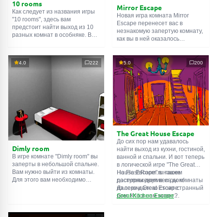
10 rooms
Mirror Escape
Как следует из названия игры
Новая игра комната Mirror
"10 rooms", здесь вам
Escape перенесет вас в
предстоит найти выход из 10
незнакомую запертую комнату,
разных комнат в особняке. В
как вы в ней оказалось
каждой такой
онлайн комнате
неизвестно. С помощью
есть подсказки. Используйте
смекалки попробуйте решить
их, чтобы выйти. Выход из
все, приготовленные авторами
4.0
222
5.0
200
одной комнаты является
для вас, головоломки и найти
входом в другую. И так до
выход на свободу.
десятой. Попробуйте пройти
Внимательно осмотрите
их все!
помещение, возможно вы
сможете найти какие-нибудь
подсказки. Желаем удачи!
The Great House Escape
До сих пор нам удавалось
Dimly room
найти выход из кухни, гостиной,
В игре комнате "Dimly room" вы
ванной и спальни. И вот теперь
заперты в небольшой спальне.
в логической игре "The Great
Вам нужно выйти из комнаты.
House Escape" в нашем
На FlashRoom.ru также
Для этого вам необходимо
распоряжении весь дом!
доступны другие игры комнаты
проявить смекалку и решить
Далеко-далеко стоит странный
из серии Great Escape:
многочисленные головомки.
дом. Кто в нем живет?
Great Kitchen Escape
Возможно секретный агент или
The Great Bathroom Escape
супергерой... Вы решаете
Great Livingroom Escape