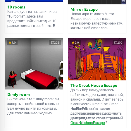
10 rooms
Mirror Escape
Как следует из названия игры
Новая игра комната Mirror
"10 rooms", здесь вам
Escape перенесет вас в
предстоит найти выход из 10
незнакомую запертую комнату,
разных комнат в особняке. В
как вы в ней оказалось
каждой такой
онлайн комнате
неизвестно. С помощью
есть подсказки. Используйте
смекалки попробуйте решить
их, чтобы выйти. Выход из
все, приготовленные авторами
4.0
222
5.0
200
одной комнаты является
для вас, головоломки и найти
входом в другую. И так до
выход на свободу.
десятой. Попробуйте пройти
Внимательно осмотрите
их все!
помещение, возможно вы
сможете найти какие-нибудь
подсказки. Желаем удачи!
The Great House Escape
До сих пор нам удавалось
Dimly room
найти выход из кухни, гостиной,
В игре комнате "Dimly room" вы
ванной и спальни. И вот теперь
заперты в небольшой спальне.
в логической игре "The Great
Вам нужно выйти из комнаты.
House Escape" в нашем
На FlashRoom.ru также
Для этого вам необходимо
распоряжении весь дом!
доступны другие игры комнаты
проявить смекалку и решить
Далеко-далеко стоит странный
из серии Great Escape:
многочисленные головомки.
дом. Кто в нем живет?
Great Kitchen Escape
Возможно секретный агент или
The Great Bathroom Escape