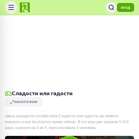
ВХОД
Сладости или гадости
КИНОРЕЖИМ
Здесь находится онлайн игра Сладости или гадости, вы можете
поиграть в нее бесплатно прямо сейчас. В эту игру уже сыграли
5 524
раза
, оценили на 4 из 5, проголосовали
3
человека
.