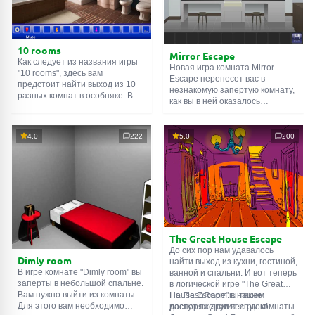
10 rooms
Mirror Escape
Как следует из названия игры
Новая игра комната Mirror
"10 rooms", здесь вам
Escape перенесет вас в
предстоит найти выход из 10
незнакомую запертую комнату,
разных комнат в особняке. В
как вы в ней оказалось
каждой такой
онлайн комнате
неизвестно. С помощью
есть подсказки. Используйте
смекалки попробуйте решить
их, чтобы выйти. Выход из
все, приготовленные авторами
4.0
222
5.0
200
одной комнаты является
для вас, головоломки и найти
входом в другую. И так до
выход на свободу.
десятой. Попробуйте пройти
Внимательно осмотрите
их все!
помещение, возможно вы
сможете найти какие-нибудь
подсказки. Желаем удачи!
The Great House Escape
До сих пор нам удавалось
Dimly room
найти выход из кухни, гостиной,
В игре комнате "Dimly room" вы
ванной и спальни. И вот теперь
заперты в небольшой спальне.
в логической игре "The Great
Вам нужно выйти из комнаты.
House Escape" в нашем
На FlashRoom.ru также
Для этого вам необходимо
распоряжении весь дом!
доступны другие игры комнаты