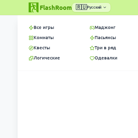
FlashRoom
🇷🇺
Русский
Все игры
Маджонг
Комнаты
Пасьянсы
Квесты
Три в ряд
Логические
Одевалки