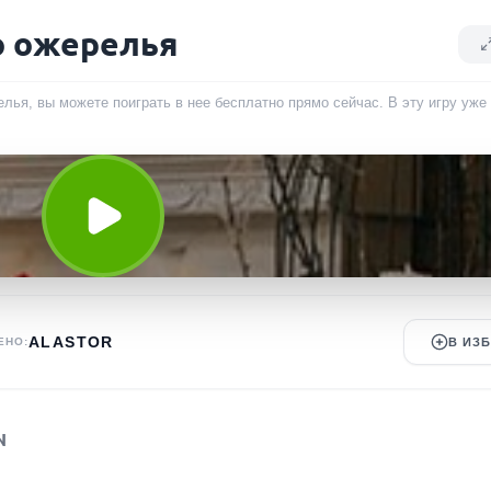
о ожерелья
лья, вы можете поиграть в нее бесплатно прямо сейчас. В эту игру уж
ALASTOR
ЕНО:
В ИЗ
N