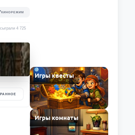
КИНОРЕЖИМ
е сыграли
4 725
Игры квесты
БРАННОЕ
Игры комнаты