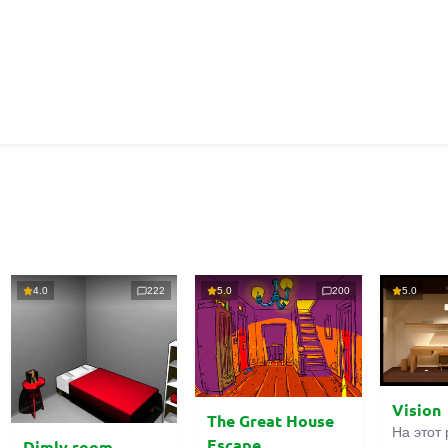
4.0
222
5.0
200
5.0
Vision
The Great House
На этот 
Escape
Dimly room