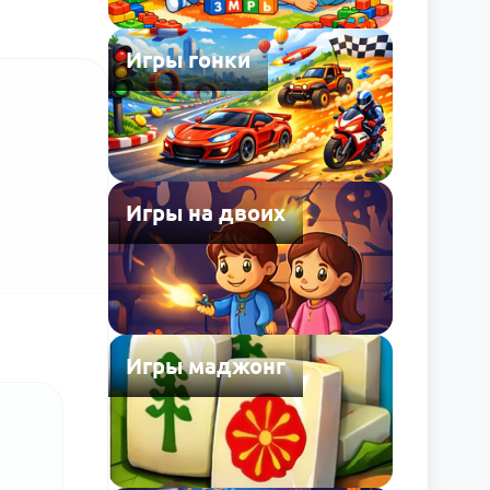
Игры гонки
Игры на двоих
Игры маджонг