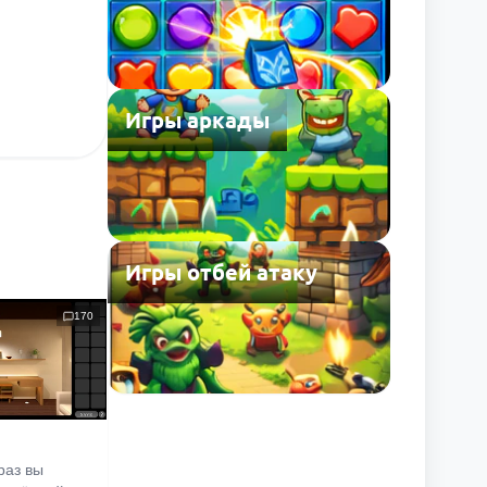
Игры аркады
Игры отбей атаку
170
раз вы