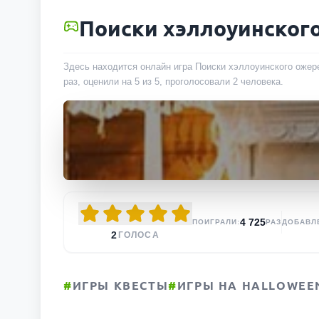
Поиски хэллоуинског
Здесь находится онлайн игра Поиски хэллоуинского ожере
раз
, оценили на 5 из 5, проголосовали
2
человека
.
4 725
ПОИГРАЛИ:
РАЗ
ДОБАВЛ
2
ГОЛОСА
#
ИГРЫ КВЕСТЫ
#
ИГРЫ НА HALLOWEE