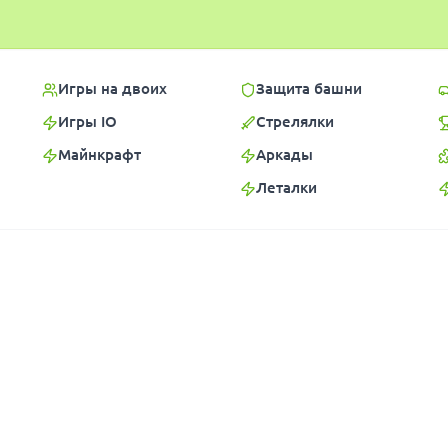
Игры на двоих
Защита башни
Игры IO
Стрелялки
Майнкрафт
Аркады
Леталки