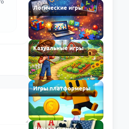
то
Логические игры
Казуальные игры
Игры платформеры
Игры пасьянсы