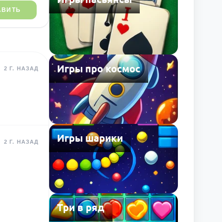
АВИТЬ
Игры про космос
2 Г. НАЗАД
Игры шарики
2 Г. НАЗАД
Три в ряд