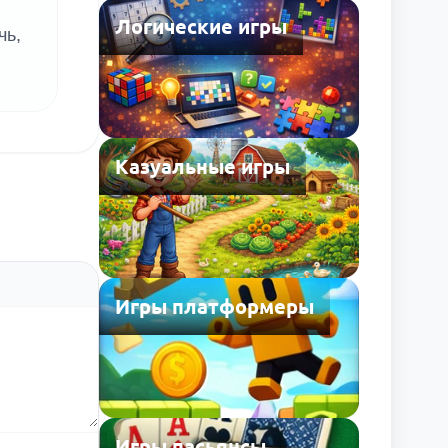
Логические игры
чь,
Казуальные игры
Игры платформеры
Игры пасьянсы