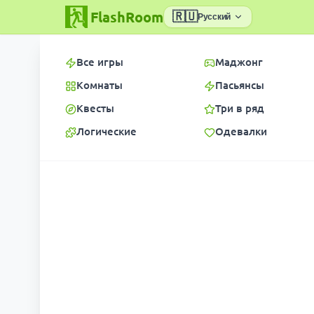
FlashRoom
🇷🇺
Русский
Все игры
Маджонг
Комнаты
Пасьянсы
Квесты
Три в ряд
Логические
Одевалки