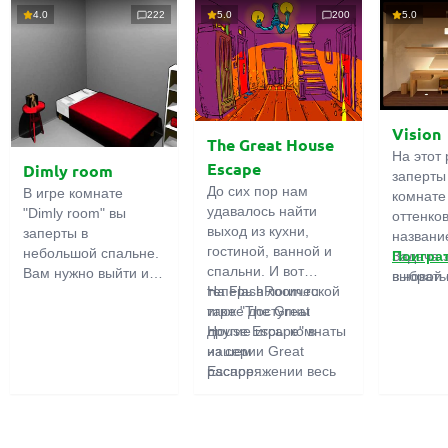
4.0
222
5.0
200
5.0
Vision
The Great House
На этот 
Escape
Dimly room
заперты
До сих пор нам
В игре комнате
комнате
удавалось найти
"Dimly room" вы
оттенко
выход из кухни,
заперты в
название
гостиной, ванной и
небольшой спальне.
Задача 
Поигра
спальни. И вот
Вам нужно выйти из
выбрать
в новой 
теперь в логической
На FlashRoom.ru
комнаты. Для этого
игры бо
игре "The Great
также доступны
вам необходимо
подчерк
House Escape" в
другие игры комнаты
проявить смекалку и
важност
нашем
из серии Great
решить
загадок,
распоряжении весь
Escape:
многочисленные
усердно
дом! Далеко-далеко
Great Kitchen Escape
головомки.
предмет
стоит странный дом.
The Great Bathroom
функция
Кто в нем живет?
Escape
может б