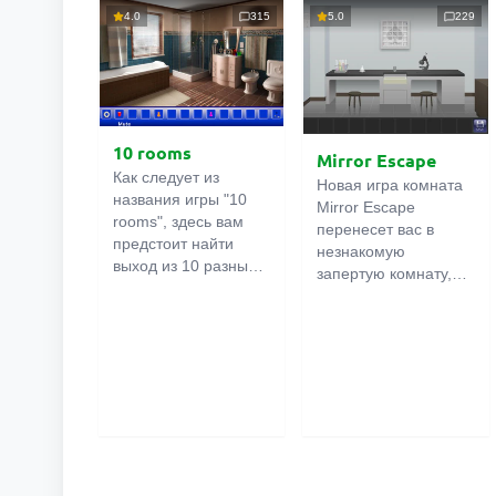
4.0
315
5.0
229
10 rooms
Mirror Escape
Как следует из
Новая игра комната
названия игры "10
Mirror Escape
rooms", здесь вам
перенесет вас в
предстоит найти
незнакомую
выход из 10 разных
запертую комнату,
комнат в особняке. В
как вы в ней
каждой такой
онлайн
оказалось
комнате
есть
неизвестно. С
подсказки.
помощью смекалки
Используйте их,
попробуйте решить
чтобы выйти. Выход
все, приготовленные
из одной комнаты
авторами для вас,
является входом в
головоломки и найти
другую. И так до
выход на свободу.
десятой. Попробуйте
Внимательно