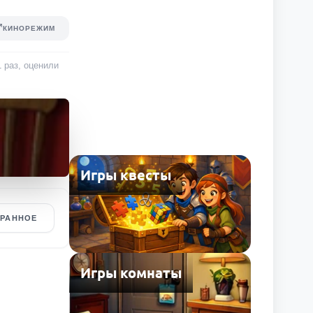
КИНОРЕЖИМ
1
раз
, оценили
Игры квесты
БРАННОЕ
Игры комнаты