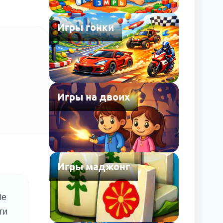
Игры гонки
Игры на двоих
Игры маджонг
Не
ти