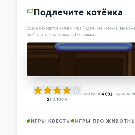
Подлечите котёнка
Здесь находится онлайн игра Подлечите котёнка, вы може
на 4 из 5, проголосовали
3
человека
.
4 091
ПОИГРАЛИ:
РАЗ
ДОБАВЛ
3
ГОЛОСА
#
ИГРЫ КВЕСТЫ
#
ИГРЫ ПРО ЖИВОТН