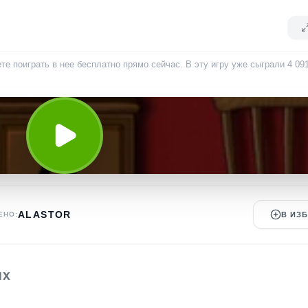
те поиграть в нее бесплатно прямо сейчас. В эту игру уже сыграли
4 09
ALASTOR
ЕНО:
В ИЗ
ЫХ