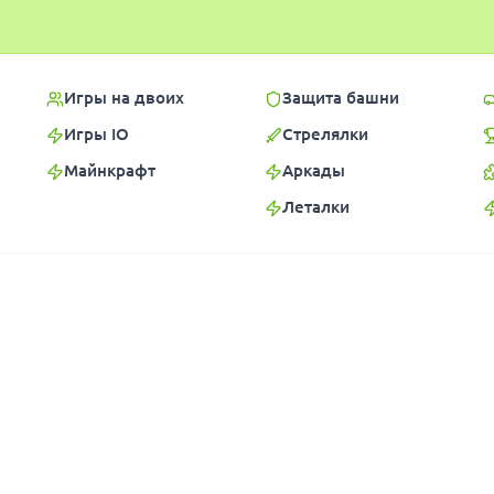
Игры на двоих
Защита башни
Игры IO
Стрелялки
Майнкрафт
Аркады
Леталки