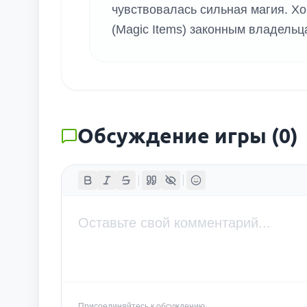
чувствовалась сильная магия. Х
(Magic Items) законным владельц
Обсуждение игры
(
0
)
Присоединяйтесь к обсуждению...