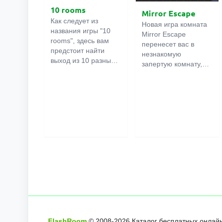
10 rooms
Mirror Escape
Как следует из
Новая игра комната
названия игры "10
Mirror Escape
rooms", здесь вам
перенесет вас в
предстоит найти
незнакомую
выход из 10 разных
запертую комнату,
комнат в особняке. В
как вы в ней
каждой такой
онлайн
оказалось
комнате
есть
неизвестно. С
подсказки.
помощью смекалки
Используйте их,
попробуйте решить
чтобы выйти. Выход
все, приготовленные
из одной комнаты
авторами для вас,
является входом в
головоломки и найти
другую. И так до
выход на свободу.
десятой. Попробуйте
Внимательно
пройти их все!
осмотрите
помещение,
возможно вы
сможете найти
какие-нибудь
FlashRoom
© 2008-
2026
Каталог бесплатных онлайн