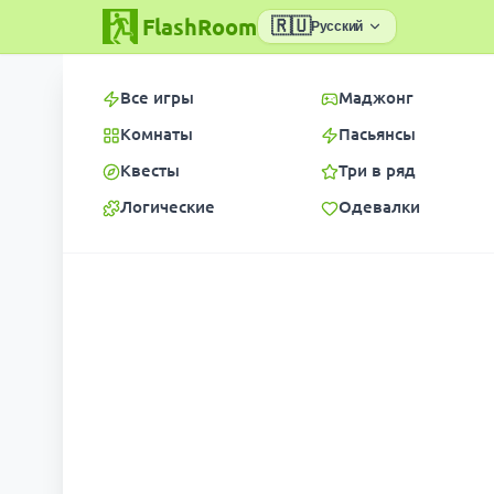
FlashRoom
🇷🇺
Русский
Все игры
Маджонг
Комнаты
Пасьянсы
Квесты
Три в ряд
Логические
Одевалки