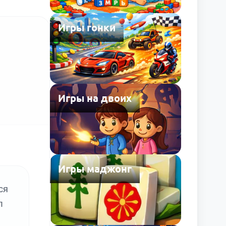
Игры гонки
Игры на двоих
Игры маджонг
ся
л