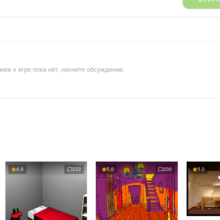
ев к игре пока нет, начните обсуждение.
4.0
222
5.0
200
5.0