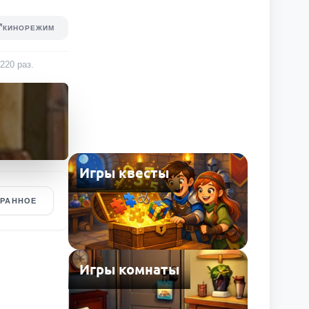
КИНОРЕЖИМ
 220
раз
.
Игры квесты
БРАННОЕ
Игры комнаты