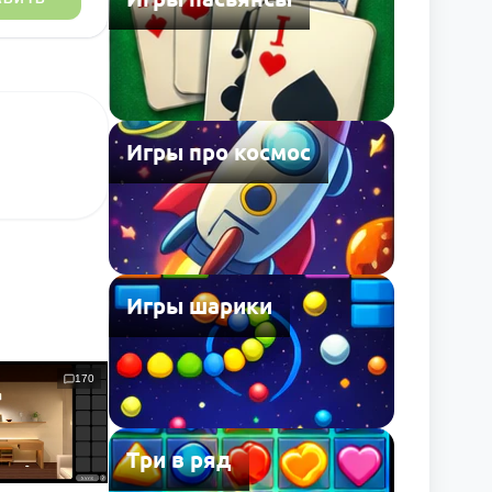
Игры про космос
Игры шарики
170
Три в ряд