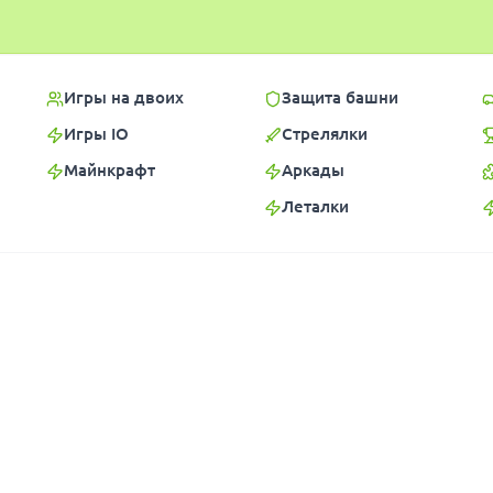
Игры на двоих
Защита башни
Игры IO
Стрелялки
Майнкрафт
Аркады
Леталки