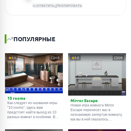
ОТВЕТИТЬ
КОПИРОВАТЬ
ПОПУЛЯРНЫЕ
4.0
315
5.0
229
10 rooms
Mirror Escape
Как следует из названия игры
Новая игра комната Mirror
"10 rooms", здесь вам
Escape перенесет вас в
предстоит найти выход из 10
незнакомую запертую комнату,
разных комнат в особняке. В
как вы в ней оказалось
каждой такой
онлайн комнате
неизвестно. С помощью
есть подсказки. Используйте
смекалки попробуйте решить
их, чтобы выйти. Выход из