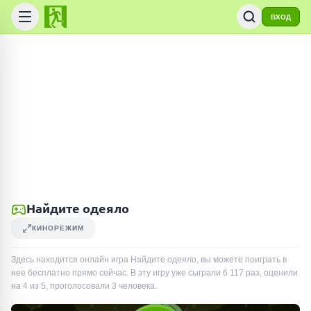
ВХОД
Найдите одеяло
КИНОРЕЖИМ
Здесь находится онлайн игра Найдите одеяло, вы можете поиграть в
нее бесплатно прямо сейчас. В эту игру уже сыграли
6 117
раз
, оценили
на 4 из 5, проголосовали
3
человека
.