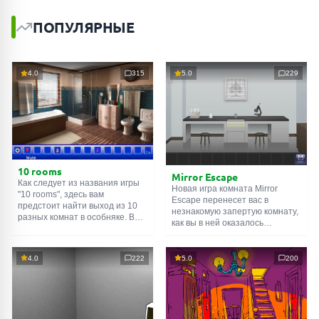
ПОПУЛЯРНЫЕ
4.0
315
5.0
229
10 rooms
Mirror Escape
Как следует из названия игры
Новая игра комната Mirror
"10 rooms", здесь вам
Escape перенесет вас в
предстоит найти выход из 10
незнакомую запертую комнату,
разных комнат в особняке. В
как вы в ней оказалось
каждой такой
онлайн комнате
неизвестно. С помощью
есть подсказки. Используйте
смекалки попробуйте решить
их, чтобы выйти. Выход из
все, приготовленные авторами
4.0
222
5.0
200
одной комнаты является
для вас, головоломки и найти
входом в другую. И так до
выход на свободу.
десятой. Попробуйте пройти
Внимательно осмотрите
их все!
помещение, возможно вы
сможете найти какие-нибудь