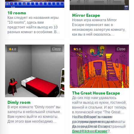
10 rooms
Mirror Escape
Как следует из названия игры
Новая игра комната Mirror
"10 rooms", здесь вам
Escape перенесет вас в
предстоит найти выход из 10
незнакомую запертую комнату,
разных комнат в особняке. В
как вы в ней оказалось
каждой такой
онлайн комнате
неизвестно. С помощью
есть подсказки. Используйте
смекалки попробуйте решить
их, чтобы выйти. Выход из
все, приготовленные авторами
4.0
222
5.0
200
одной комнаты является
для вас, головоломки и найти
входом в другую. И так до
выход на свободу.
десятой. Попробуйте пройти
Внимательно осмотрите
их все!
помещение, возможно вы
сможете найти какие-нибудь
подсказки. Желаем удачи!
The Great House Escape
До сих пор нам удавалось
Dimly room
найти выход из кухни, гостиной,
В игре комнате "Dimly room" вы
ванной и спальни. И вот теперь
заперты в небольшой спальне.
в логической игре "The Great
Вам нужно выйти из комнаты.
House Escape" в нашем
На FlashRoom.ru также
Для этого вам необходимо
распоряжении весь дом!
доступны другие игры комнаты
проявить смекалку и решить
Далеко-далеко стоит странный
из серии Great Escape:
многочисленные головомки.
дом. Кто в нем живет?
Great Kitchen Escape