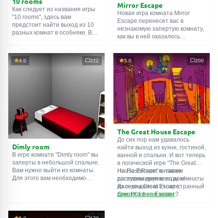
10 rooms
Mirror Escape
Как следует из названия игры
Новая игра комната Mirror
"10 rooms", здесь вам
Escape перенесет вас в
предстоит найти выход из 10
незнакомую запертую комнату,
разных комнат в особняке. В
как вы в ней оказалось
каждой такой
онлайн комнате
неизвестно. С помощью
есть подсказки. Используйте
смекалки попробуйте решить
их, чтобы выйти. Выход из
все, приготовленные авторами
4.0
222
5.0
200
одной комнаты является
для вас, головоломки и найти
входом в другую. И так до
выход на свободу.
десятой. Попробуйте пройти
Внимательно осмотрите
их все!
помещение, возможно вы
сможете найти какие-нибудь
подсказки. Желаем удачи!
The Great House Escape
До сих пор нам удавалось
Dimly room
найти выход из кухни, гостиной,
В игре комнате "Dimly room" вы
ванной и спальни. И вот теперь
заперты в небольшой спальне.
в логической игре "The Great
Вам нужно выйти из комнаты.
House Escape" в нашем
На FlashRoom.ru также
Для этого вам необходимо
распоряжении весь дом!
доступны другие игры комнаты
проявить смекалку и решить
Далеко-далеко стоит странный
из серии Great Escape:
многочисленные головомки.
дом. Кто в нем живет?
Great Kitchen Escape
Возможно секретный агент или
The Great Bathroom Escape
супергерой... Вы решаете
Great Livingroom Escape
пойти узнать это. Но кто же
The Great Bedroom Escape