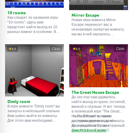
10 rooms
Mirror Escape
Как следует из названия игры
Новая игра комната Mirror
"10 rooms", здесь вам
Escape перенесет вас в
предстоит найти выход из 10
незнакомую запертую комнату,
разных комнат в особняке. В
как вы в ней оказалось
каждой такой
онлайн комнате
неизвестно. С помощью
есть подсказки. Используйте
смекалки попробуйте решить
их, чтобы выйти. Выход из
все, приготовленные авторами
4.0
222
5.0
200
одной комнаты является
для вас, головоломки и найти
входом в другую. И так до
выход на свободу.
десятой. Попробуйте пройти
Внимательно осмотрите
их все!
помещение, возможно вы
сможете найти какие-нибудь
подсказки. Желаем удачи!
The Great House Escape
До сих пор нам удавалось
Dimly room
найти выход из кухни, гостиной,
В игре комнате "Dimly room" вы
ванной и спальни. И вот теперь
заперты в небольшой спальне.
в логической игре "The Great
Вам нужно выйти из комнаты.
House Escape" в нашем
На FlashRoom.ru также
Для этого вам необходимо
распоряжении весь дом!
доступны другие игры комнаты
проявить смекалку и решить
Далеко-далеко стоит странный
из серии Great Escape:
многочисленные головомки.
дом. Кто в нем живет?
Great Kitchen Escape