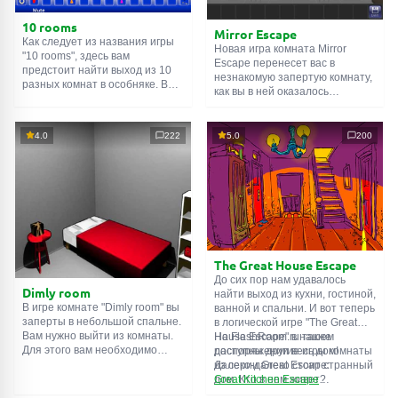
10 rooms
Mirror Escape
Как следует из названия игры
Новая игра комната Mirror
"10 rooms", здесь вам
Escape перенесет вас в
предстоит найти выход из 10
незнакомую запертую комнату,
разных комнат в особняке. В
как вы в ней оказалось
каждой такой
онлайн комнате
неизвестно. С помощью
есть подсказки. Используйте
смекалки попробуйте решить
их, чтобы выйти. Выход из
все, приготовленные авторами
4.0
222
5.0
200
одной комнаты является
для вас, головоломки и найти
входом в другую. И так до
выход на свободу.
десятой. Попробуйте пройти
Внимательно осмотрите
их все!
помещение, возможно вы
сможете найти какие-нибудь
подсказки. Желаем удачи!
The Great House Escape
До сих пор нам удавалось
Dimly room
найти выход из кухни, гостиной,
В игре комнате "Dimly room" вы
ванной и спальни. И вот теперь
заперты в небольшой спальне.
в логической игре "The Great
Вам нужно выйти из комнаты.
House Escape" в нашем
На FlashRoom.ru также
Для этого вам необходимо
распоряжении весь дом!
доступны другие игры комнаты
проявить смекалку и решить
Далеко-далеко стоит странный
из серии Great Escape:
многочисленные головомки.
дом. Кто в нем живет?
Great Kitchen Escape
Возможно секретный агент или
The Great Bathroom Escape