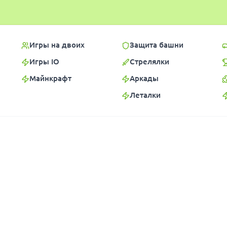
Игры на двоих
Защита башни
Игры IO
Стрелялки
Майнкрафт
Аркады
Леталки