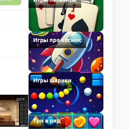
Игры про космос
Игры шарики
170
Три в ряд