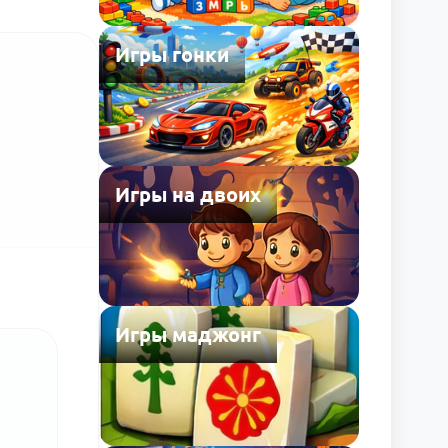
Игры гонки
Игры на двоих
Игры маджонг