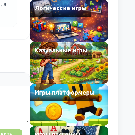
, а
Логические игры
Казуальные игры
Игры платформеры
Игры пасьянсы
АВИТЬ