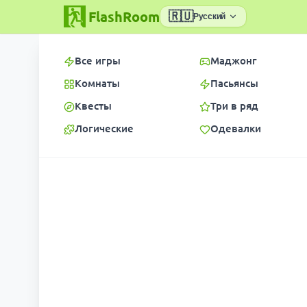
FlashRoom
🇷🇺
Русский
Все игры
Маджонг
Комнаты
Пасьянсы
Квесты
Три в ряд
Логические
Одевалки