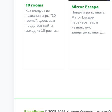
10 rooms
Mirror Escape
Как следует из
Новая игра комната
названия игры "10
Mirror Escape
rooms", здесь вам
перенесет вас в
предстоит найти
незнакомую
выход из 10 разных
запертую комнату,
комнат в особняке. В
как вы в ней
каждой такой
онлайн
оказалось
комнате
есть
неизвестно. С
подсказки.
помощью смекалки
Используйте их,
попробуйте решить
чтобы выйти. Выход
все, приготовленные
из одной комнаты
авторами для вас,
является входом в
головоломки и найти
другую. И так до
выход на свободу.
десятой. Попробуйте
Внимательно
пройти их все!
осмотрите
помещение,
возможно вы
сможете найти
какие-нибудь
FlashRoom
© 2008-
2026
Каталог бесплатных онлайн