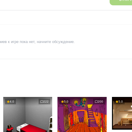
ев к игре пока нет, начните обсуждение.
4.0
222
5.0
200
5.0