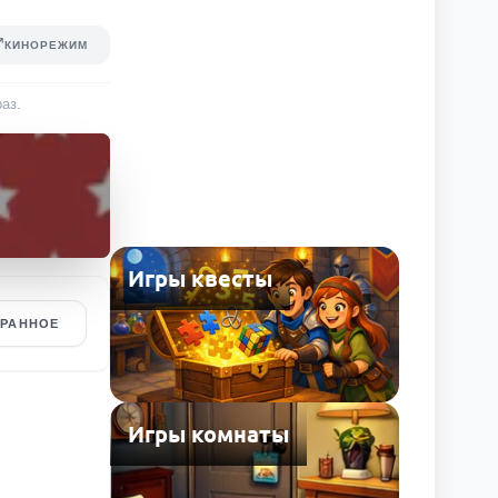
КИНОРЕЖИМ
раз
.
Игры квесты
БРАННОЕ
Игры комнаты