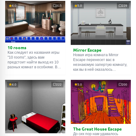
4.0
315
5.0
229
10 rooms
Mirror Escape
Как следует из названия игры
Новая игра комната Mirror
"10 rooms", здесь вам
Escape перенесет вас в
предстоит найти выход из 10
незнакомую запертую комнату,
разных комнат в особняке. В
как вы в ней оказалось
каждой такой
онлайн комнате
неизвестно. С помощью
есть подсказки. Используйте
смекалки попробуйте решить
их, чтобы выйти. Выход из
все, приготовленные авторами
4.0
222
5.0
200
одной комнаты является
для вас, головоломки и найти
входом в другую. И так до
выход на свободу.
десятой. Попробуйте пройти
Внимательно осмотрите
их все!
помещение, возможно вы
сможете найти какие-нибудь
подсказки. Желаем удачи!
The Great House Escape
До сих пор нам удавалось