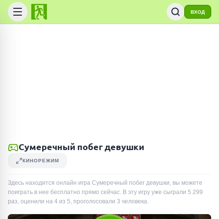
ВХОД
Сумеречный побег девушки
КИНОРЕЖИМ
Здесь находится онлайн игра Сумеречный побег девушки, вы можете
поиграть в нее бесплатно прямо сейчас. В эту игру уже сыграли
5 299
раз
, оценили на 4 из 5, проголосовали
3
человека
.