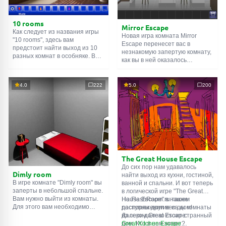
10 rooms
Mirror Escape
Как следует из названия игры
Новая игра комната Mirror
"10 rooms", здесь вам
Escape перенесет вас в
предстоит найти выход из 10
незнакомую запертую комнату,
разных комнат в особняке. В
как вы в ней оказалось
каждой такой
онлайн комнате
неизвестно. С помощью
есть подсказки. Используйте
смекалки попробуйте решить
их, чтобы выйти. Выход из
все, приготовленные авторами
4.0
222
5.0
200
одной комнаты является
для вас, головоломки и найти
входом в другую. И так до
выход на свободу.
десятой. Попробуйте пройти
Внимательно осмотрите
их все!
помещение, возможно вы
сможете найти какие-нибудь
подсказки. Желаем удачи!
The Great House Escape
До сих пор нам удавалось
Dimly room
найти выход из кухни, гостиной,
В игре комнате "Dimly room" вы
ванной и спальни. И вот теперь
заперты в небольшой спальне.
в логической игре "The Great
Вам нужно выйти из комнаты.
House Escape" в нашем
На FlashRoom.ru также
Для этого вам необходимо
распоряжении весь дом!
доступны другие игры комнаты
проявить смекалку и решить
Далеко-далеко стоит странный
из серии Great Escape:
многочисленные головомки.
дом. Кто в нем живет?
Great Kitchen Escape