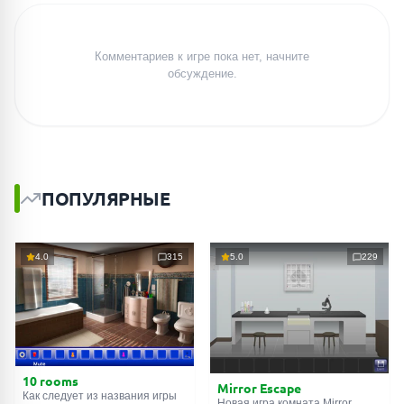
Комментариев к игре пока нет, начните
обсуждение.
ПОПУЛЯРНЫЕ
4.0
315
5.0
229
10 rooms
Mirror Escape
Как следует из названия игры
Новая игра комната Mirror