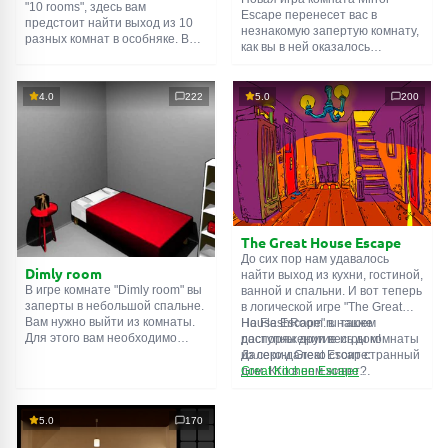
"10 rooms", здесь вам
Escape перенесет вас в
предстоит найти выход из 10
незнакомую запертую комнату,
разных комнат в особняке. В
как вы в ней оказалось
каждой такой
онлайн комнате
неизвестно. С помощью
есть подсказки. Используйте
смекалки попробуйте решить
их, чтобы выйти. Выход из
все, приготовленные авторами
4.0
222
5.0
200
одной комнаты является
для вас, головоломки и найти
входом в другую. И так до
выход на свободу.
десятой. Попробуйте пройти
Внимательно осмотрите
их все!
помещение, возможно вы
сможете найти какие-нибудь
подсказки. Желаем удачи!
The Great House Escape
До сих пор нам удавалось
Dimly room
найти выход из кухни, гостиной,
В игре комнате "Dimly room" вы
ванной и спальни. И вот теперь
заперты в небольшой спальне.
в логической игре "The Great
Вам нужно выйти из комнаты.
House Escape" в нашем
На FlashRoom.ru также
Для этого вам необходимо
распоряжении весь дом!
доступны другие игры комнаты
проявить смекалку и решить
Далеко-далеко стоит странный
из серии Great Escape:
многочисленные головомки.
дом. Кто в нем живет?
Great Kitchen Escape
Возможно секретный агент или
The Great Bathroom Escape
супергерой... Вы решаете
Great Livingroom Escape
пойти узнать это. Но кто же
The Great Bedroom Escape
5.0
170
знал, что дом населен
The Great Attic Escape