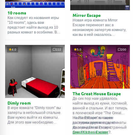
10 rooms
Mirror Escape
Как следует из названия игры
Новая игра комната Mirror
"10 rooms", здесь вам
Escape перенесет вас в
предстоит найти выход из 10
незнакомую запертую комнату,
разных комнат в особняке. В
как вы в ней оказалось
каждой такой
онлайн комнате
неизвестно. С помощью
есть подсказки. Используйте
смекалки попробуйте решить
их, чтобы выйти. Выход из
все, приготовленные авторами
4.0
222
5.0
200
одной комнаты является
для вас, головоломки и найти
входом в другую. И так до
выход на свободу.
десятой. Попробуйте пройти
Внимательно осмотрите
их все!
помещение, возможно вы
сможете найти какие-нибудь
подсказки. Желаем удачи!
The Great House Escape
До сих пор нам удавалось
Dimly room
найти выход из кухни, гостиной,
В игре комнате "Dimly room" вы
ванной и спальни. И вот теперь
заперты в небольшой спальне.
в логической игре "The Great
Вам нужно выйти из комнаты.
House Escape" в нашем
На FlashRoom.ru также
Для этого вам необходимо
распоряжении весь дом!
доступны другие игры комнаты
проявить смекалку и решить
Далеко-далеко стоит странный
из серии Great Escape:
многочисленные головомки.
дом. Кто в нем живет?
Great Kitchen Escape