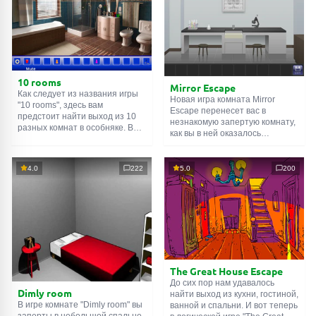
10 rooms
Mirror Escape
Как следует из названия игры
Новая игра комната Mirror
"10 rooms", здесь вам
Escape перенесет вас в
предстоит найти выход из 10
незнакомую запертую комнату,
разных комнат в особняке. В
как вы в ней оказалось
каждой такой
онлайн комнате
неизвестно. С помощью
есть подсказки. Используйте
смекалки попробуйте решить
их, чтобы выйти. Выход из
все, приготовленные авторами
4.0
222
5.0
200
одной комнаты является
для вас, головоломки и найти
входом в другую. И так до
выход на свободу.
десятой. Попробуйте пройти
Внимательно осмотрите
их все!
помещение, возможно вы
сможете найти какие-нибудь
подсказки. Желаем удачи!
The Great House Escape
До сих пор нам удавалось
Dimly room
найти выход из кухни, гостиной,
В игре комнате "Dimly room" вы
ванной и спальни. И вот теперь
заперты в небольшой спальне.