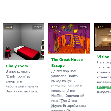
4.0
222
5.0
200
5.0
Vision
The Great House
На этот 
Escape
Dimly room
заперты
До сих пор нам
В игре комнате
комнате
удавалось найти
"Dimly room" вы
оттенко
выход из кухни,
заперты в
название
гостиной, ванной и
небольшой спальне.
Задача 
Поигра
спальни. И вот
Вам нужно выйти из
выбрать
в новой 
теперь в логической
На FlashRoom.ru
комнаты. Для этого
игры бо
игре "The Great
также доступны
вам необходимо
подчерк
House Escape" в
другие игры комнаты
проявить смекалку и
важност
нашем
из серии Great
решить