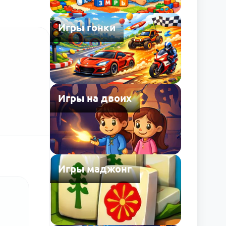
Игры гонки
Игры на двоих
Игры маджонг