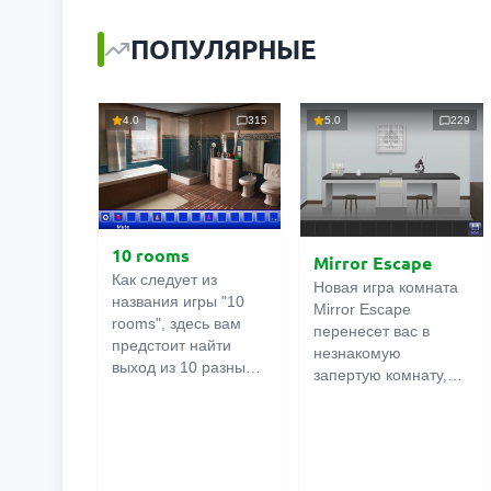
ПОПУЛЯРНЫЕ
4.0
315
5.0
229
10 rooms
Mirror Escape
Как следует из
Новая игра комната
названия игры "10
Mirror Escape
rooms", здесь вам
перенесет вас в
предстоит найти
незнакомую
выход из 10 разных
запертую комнату,
комнат в особняке. В
как вы в ней
каждой такой
онлайн
оказалось
комнате
есть
неизвестно. С
подсказки.
помощью смекалки
Используйте их,
попробуйте решить