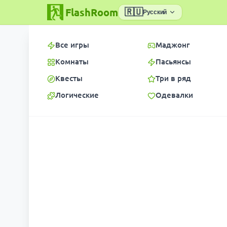
FlashRoom
🇷🇺
Русский
Все игры
Маджонг
Комнаты
Пасьянсы
Квесты
Три в ряд
Логические
Одевалки