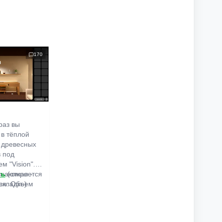
170
раз вы
 в тёплой
 древесных
в под
м "Vision".
знакомая -
ть
(откроется
ся. Объем
вкладке)
льшой,
иваем
ь решения