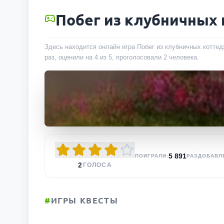
Побег из клубничных
Здесь находится онлайн игра Побег из клубничных коттед
раз
, оценили на 4 из 5, проголосовали
2
человека
.
5 891
ПОИГРАЛИ:
РАЗ
ДОБАВЛ
2
ГОЛОСА
#
ИГРЫ КВЕСТЫ