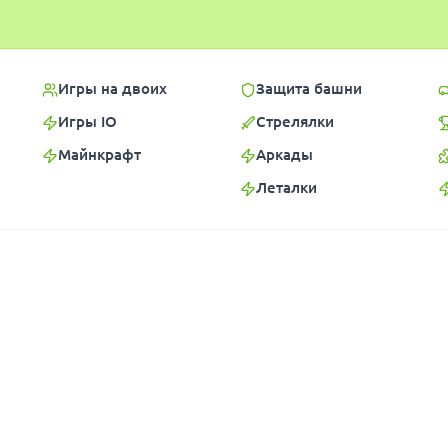
Игры на двоих
Защита башни
Игры IO
Стрелялки
Майнкрафт
Аркады
Леталки