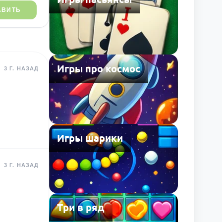
АВИТЬ
Игры про космос
3 Г. НАЗАД
Игры шарики
3 Г. НАЗАД
Три в ряд