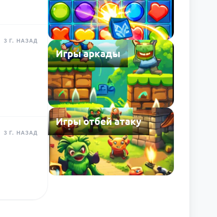
3 Г. НАЗАД
Игры аркады
Игры отбей атаку
3 Г. НАЗАД