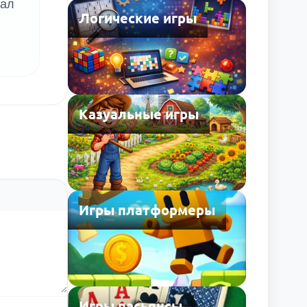
тал
Логические игры
Казуальные игры
Игры платформеры
Игры пасьянсы