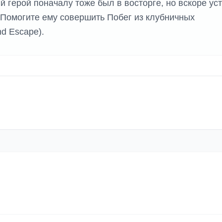
й герой поначалу тоже был в восторге, но вскоре ус
 Помогите ему совершить Побег из клубничных
nd Escape).