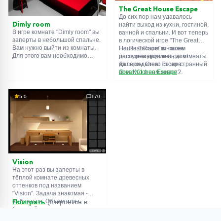
The Great House Escape
До сих пор нам удавалось
Dimly room
найти выход из кухни, гостиной,
В игре комнате "Dimly room" вы
ванной и спальни. И вот теперь
заперты в небольшой спальне.
в логической игре "The Great
Вам нужно выйти из комнаты.
House Escape" в нашем
На FlashRoom.ru также
Для этого вам необходимо
распоряжении весь дом!
доступны другие игры комнаты
проявить смекалку и решить
Далеко-далеко стоит странный
из серии Great Escape:
многочисленные головомки.
дом. Кто в нем живет?
Great Kitchen Escape
Возможно секретный агент или
The Great Bathroom Escape
супергерой... Вы решаете
Great Livingroom Escape
пойти узнать это. Но кто же
The Great Bedroom Escape
5.0
170
знал, что дом населен
The Great Attic Escape
призраками, которые закрыли
The Great Basement Escape
за вами дверь...
Vision
На этот раз вы заперты в
тёплой комнате древесных
оттенков под названием
"Vision". Задача знакомая -
выбраться. Объем игры
Поиграть
(откроется в
большой, подчеркиваем
новой вкладке)
важность решения загадок, а