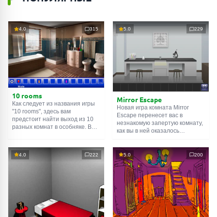
4.0
315
5.0
229
10 rooms
Mirror Escape
Как следует из названия игры
Новая игра комната Mirror
"10 rooms", здесь вам
Escape перенесет вас в
предстоит найти выход из 10
незнакомую запертую комнату,
разных комнат в особняке. В
как вы в ней оказалось
каждой такой
онлайн комнате
неизвестно. С помощью
есть подсказки. Используйте
смекалки попробуйте решить
их, чтобы выйти. Выход из
все, приготовленные авторами
4.0
222
5.0
200
одной комнаты является
для вас, головоломки и найти
входом в другую. И так до
выход на свободу.
десятой. Попробуйте пройти
Внимательно осмотрите
их все!
помещение, возможно вы
сможете найти какие-нибудь
подсказки. Желаем удачи!