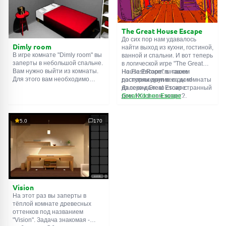
подсказки. Желаем удачи!
The Great House Escape
До сих пор нам удавалось
Dimly room
найти выход из кухни, гостиной,
В игре комнате "Dimly room" вы
ванной и спальни. И вот теперь
заперты в небольшой спальне.
в логической игре "The Great
Вам нужно выйти из комнаты.
House Escape" в нашем
На FlashRoom.ru также
Для этого вам необходимо
распоряжении весь дом!
доступны другие игры комнаты
проявить смекалку и решить
Далеко-далеко стоит странный
из серии Great Escape:
многочисленные головомки.
дом. Кто в нем живет?
Great Kitchen Escape
Возможно секретный агент или
The Great Bathroom Escape
супергерой... Вы решаете
Great Livingroom Escape
пойти узнать это. Но кто же
The Great Bedroom Escape
5.0
170
знал, что дом населен
The Great Attic Escape
призраками, которые закрыли
The Great Basement Escape
за вами дверь...
Vision
На этот раз вы заперты в
тёплой комнате древесных
оттенков под названием
"Vision". Задача знакомая -