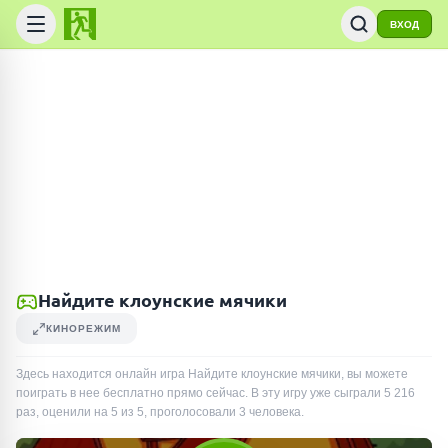
ВХОД
Найдите клоунские мячики
КИНОРЕЖИМ
Здесь находится онлайн игра Найдите клоунские мячики, вы можете
поиграть в нее бесплатно прямо сейчас. В эту игру уже сыграли
5 216
раз
, оценили на 5 из 5, проголосовали
3
человека
.