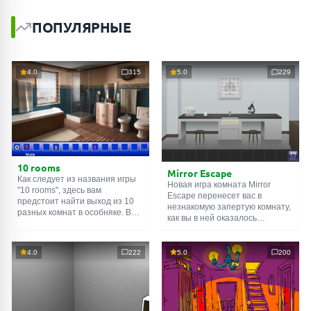
ПОПУЛЯРНЫЕ
4.0
315
5.0
229
10 rooms
Mirror Escape
Как следует из названия игры
Новая игра комната Mirror
"10 rooms", здесь вам
Escape перенесет вас в
предстоит найти выход из 10
незнакомую запертую комнату,
разных комнат в особняке. В
как вы в ней оказалось
каждой такой
онлайн комнате
неизвестно. С помощью
есть подсказки. Используйте
смекалки попробуйте решить
их, чтобы выйти. Выход из
все, приготовленные авторами
4.0
222
5.0
200
одной комнаты является
для вас, головоломки и найти
входом в другую. И так до
выход на свободу.
десятой. Попробуйте пройти
Внимательно осмотрите
их все!
помещение, возможно вы
сможете найти какие-нибудь