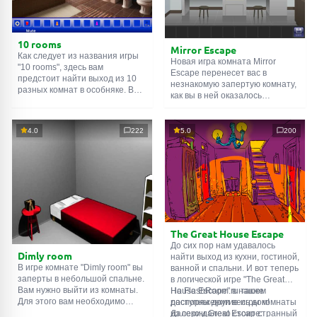
10 rooms
Mirror Escape
Как следует из названия игры
Новая игра комната Mirror
"10 rooms", здесь вам
Escape перенесет вас в
предстоит найти выход из 10
незнакомую запертую комнату,
разных комнат в особняке. В
как вы в ней оказалось
каждой такой
онлайн комнате
неизвестно. С помощью
есть подсказки. Используйте
смекалки попробуйте решить
их, чтобы выйти. Выход из
все, приготовленные авторами
4.0
222
5.0
200
одной комнаты является
для вас, головоломки и найти
входом в другую. И так до
выход на свободу.
десятой. Попробуйте пройти
Внимательно осмотрите
их все!
помещение, возможно вы
сможете найти какие-нибудь
подсказки. Желаем удачи!
The Great House Escape
До сих пор нам удавалось
Dimly room
найти выход из кухни, гостиной,
В игре комнате "Dimly room" вы
ванной и спальни. И вот теперь
заперты в небольшой спальне.
в логической игре "The Great
Вам нужно выйти из комнаты.
House Escape" в нашем
На FlashRoom.ru также
Для этого вам необходимо
распоряжении весь дом!
доступны другие игры комнаты
проявить смекалку и решить
Далеко-далеко стоит странный
из серии Great Escape: