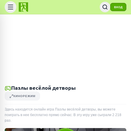
ВХОД
Пазлы весёлой детворы
КИНОРЕЖИМ
Здесь находится онлайн игра Пазлы весёлой детворы, вы можете
поиграть в нее бесплатно прямо сейчас. В эту игру уже сыграли
2 218
раз
.