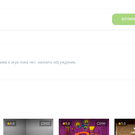
ОТПР
ев к игре пока нет, начните обсуждение.
4.0
222
5.0
200
5.0