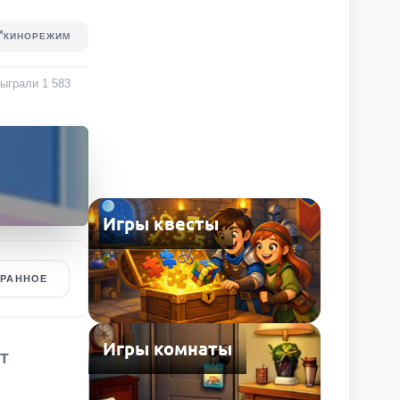
КИНОРЕЖИМ
 сыграли
1 583
Игры квесты
БРАННОЕ
Игры комнаты
ЕТ