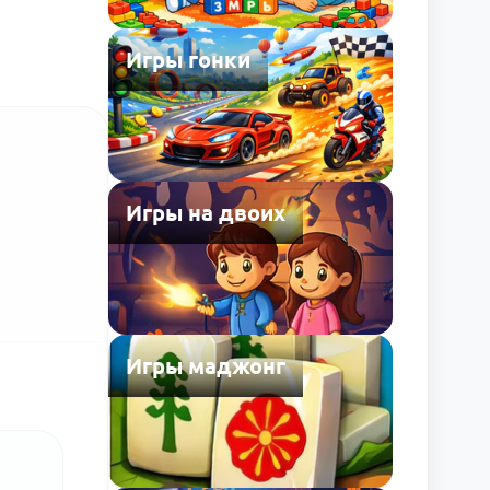
Игры гонки
Игры на двоих
Игры маджонг