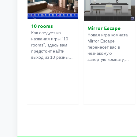
10 rooms
Mirror Escape
Как следует из
Новая игра комната
названия игры "10
Mirror Escape
rooms", здесь вам
перенесет вас в
предстоит найти
незнакомую
выход из 10 разных
запертую комнату,
комнат в особняке. В
как вы в ней
каждой такой
онлайн
оказалось
комнате
есть
неизвестно. С
подсказки.
помощью смекалки
Используйте их,
попробуйте решить
чтобы выйти. Выход
все, приготовленные
из одной комнаты
авторами для вас,
является входом в
головоломки и найти
другую. И так до
выход на свободу.
десятой. Попробуйте
Внимательно
пройти их все!
осмотрите
помещение,