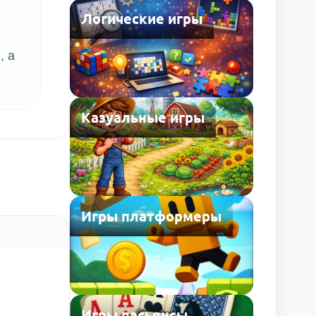
Логические игры
, а
Казуальные игры
Игры платформеры
Игры пасьянсы