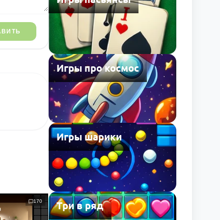
АВИТЬ
Игры про космос
Игры шарики
170
Три в ряд