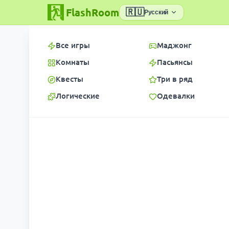
FlashRoom
🇷🇺
Русский
Все игры
Маджонг
Комнаты
Пасьянсы
Квесты
Три в ряд
Логические
Одевалки