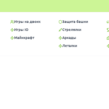
Игры на двоих
Защита башни
Игры IO
Стрелялки
Майнкрафт
Аркады
Леталки