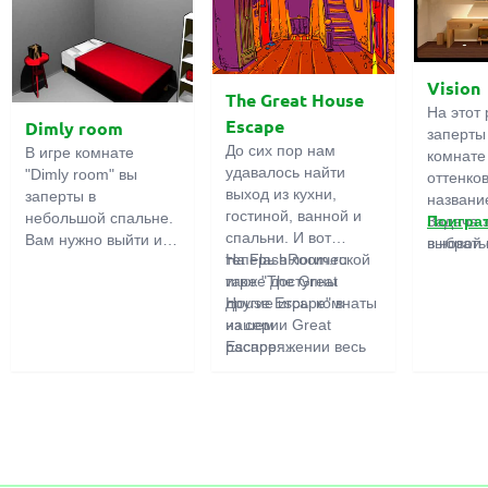
Vision
The Great House
На этот 
Escape
Dimly room
заперты
До сих пор нам
В игре комнате
комнате
удавалось найти
"Dimly room" вы
оттенко
выход из кухни,
заперты в
название
гостиной, ванной и
небольшой спальне.
Задача 
Поигра
спальни. И вот
Вам нужно выйти из
выбрать
в новой 
теперь в логической
На FlashRoom.ru
комнаты. Для этого
игры бо
игре "The Great
также доступны
вам необходимо
подчерк
House Escape" в
другие игры комнаты
проявить смекалку и
важност
нашем
из серии Great
решить
загадок,
распоряжении весь
Escape:
многочисленные
усердно
дом! Далеко-далеко
Great Kitchen Escape
головомки.
предмет
стоит странный дом.
The Great Bathroom
функция
Кто в нем живет?
Escape
может б
Возможно секретный
Great Livingroom
полезно
агент или
Escape
супергерой... Вы
The Great Bedroom