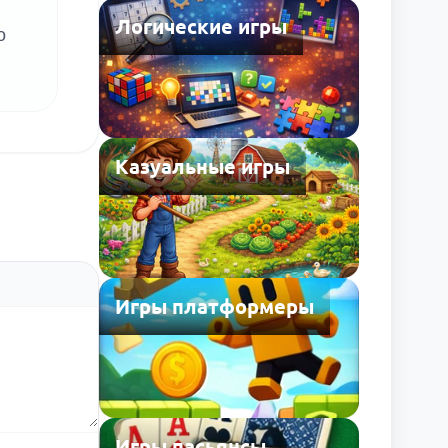
Логические игры
о
Казуальные игры
Игры платформеры
Игры пасьянсы