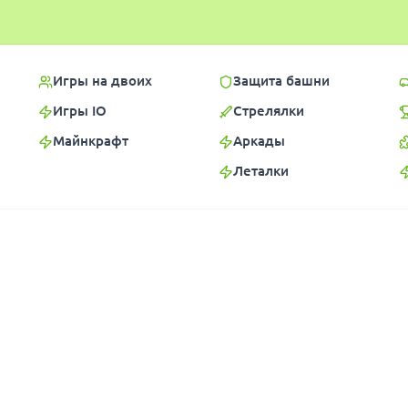
Игры на двоих
Защита башни
Игры IO
Стрелялки
Майнкрафт
Аркады
Леталки