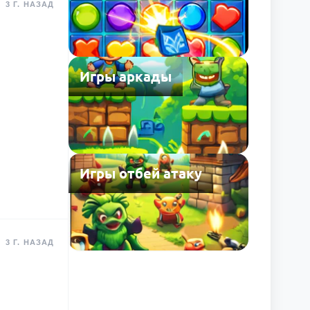
3 Г. НАЗАД
Игры аркады
Игры отбей атаку
3 Г. НАЗАД