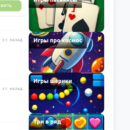
АВИТЬ
Игры про космос
3 Г. НАЗАД
Игры шарики
3 Г. НАЗАД
Три в ряд