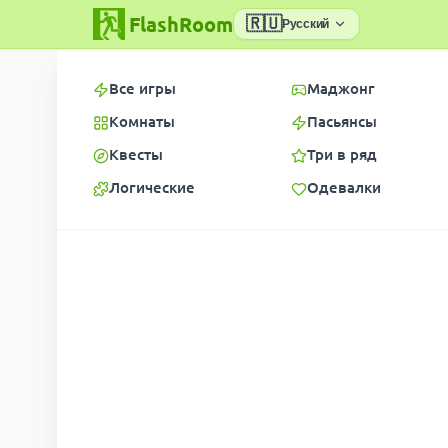
FlashRoom
🇷🇺
Русский
Все игры
Маджонг
Комнаты
Пасьянсы
Квесты
Три в ряд
Логические
Одевалки