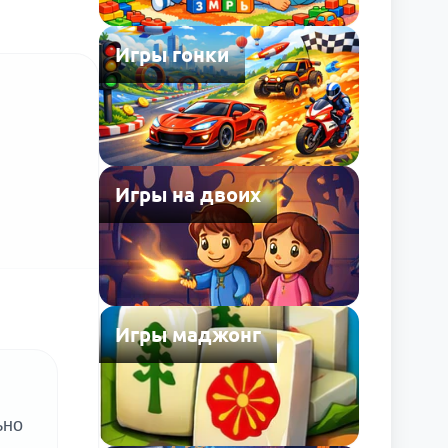
Игры гонки
Игры на двоих
Игры маджонг
ьно