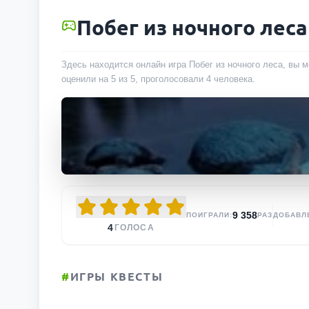
Побег из ночного леса
Здесь находится онлайн игра Побег из ночного леса, вы 
оценили на 5 из 5, проголосовали
4
человека
.
9 358
ПОИГРАЛИ:
РАЗ
ДОБАВЛ
4
ГОЛОСА
#
ИГРЫ КВЕСТЫ