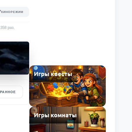
КИНОРЕЖИМ
 358
раз
,
Игры квесты
БРАННОЕ
Игры комнаты