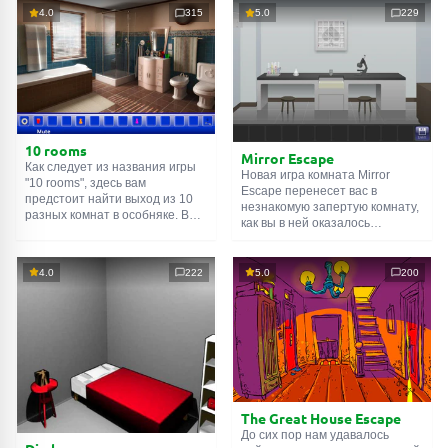
4.0
315
5.0
229
10 rooms
Mirror Escape
Как следует из названия игры
Новая игра комната Mirror
"10 rooms", здесь вам
Escape перенесет вас в
предстоит найти выход из 10
незнакомую запертую комнату,
разных комнат в особняке. В
как вы в ней оказалось
каждой такой
онлайн комнате
неизвестно. С помощью
есть подсказки. Используйте
смекалки попробуйте решить
их, чтобы выйти. Выход из
все, приготовленные авторами
4.0
222
5.0
200
одной комнаты является
для вас, головоломки и найти
входом в другую. И так до
выход на свободу.
десятой. Попробуйте пройти
Внимательно осмотрите
их все!
помещение, возможно вы
сможете найти какие-нибудь
подсказки. Желаем удачи!
The Great House Escape
До сих пор нам удавалось