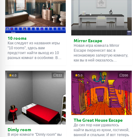
10 rooms
Mirror Escape
Как следует из названия игры
Новая игра комната Mirror
"10 rooms", здесь вам
Escape перенесет вас в
предстоит найти выход из 10
незнакомую запертую комнату,
разных комнат в особняке. В
как вы в ней оказалось
каждой такой
онлайн комнате
неизвестно. С помощью
есть подсказки. Используйте
смекалки попробуйте решить
их, чтобы выйти. Выход из
все, приготовленные авторами
4.0
222
5.0
200
одной комнаты является
для вас, головоломки и найти
входом в другую. И так до
выход на свободу.
десятой. Попробуйте пройти
Внимательно осмотрите
их все!
помещение, возможно вы
сможете найти какие-нибудь
подсказки. Желаем удачи!
The Great House Escape
До сих пор нам удавалось
Dimly room
найти выход из кухни, гостиной,
В игре комнате "Dimly room" вы
ванной и спальни. И вот теперь