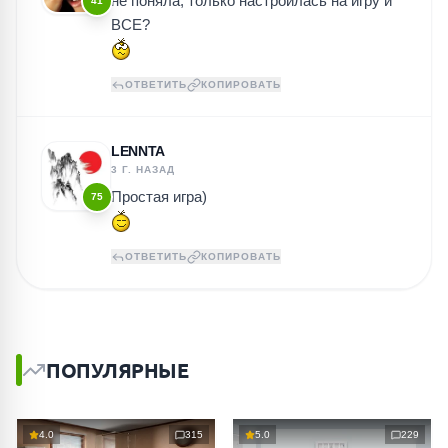
не поняла, только настроилась на игру и
41
ВСЕ?
ОТВЕТИТЬ
КОПИРОВАТЬ
LENNTA
3 Г. НАЗАД
Простая игра)
75
ОТВЕТИТЬ
КОПИРОВАТЬ
ПОПУЛЯРНЫЕ
4.0
315
5.0
229