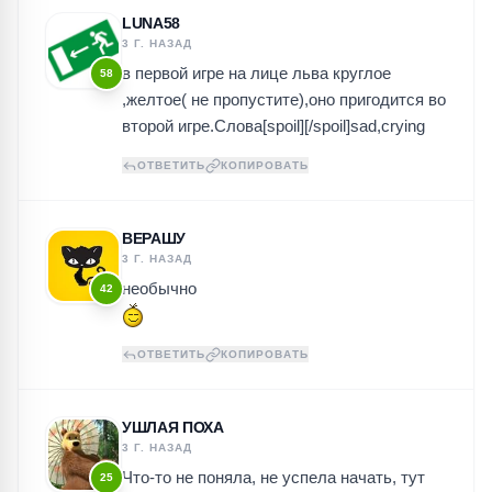
LUNA58
3 Г. НАЗАД
в первой игре на лице льва круглое
58
,желтое( не пропустите),оно пригодится во
второй игре.Слова[spoil][/spoil]sad,crying
ОТВЕТИТЬ
КОПИРОВАТЬ
ВЕРАШУ
3 Г. НАЗАД
необычно
42
ОТВЕТИТЬ
КОПИРОВАТЬ
УШЛАЯ ПОХА
3 Г. НАЗАД
Что-то не поняла, не успела начать, тут
25