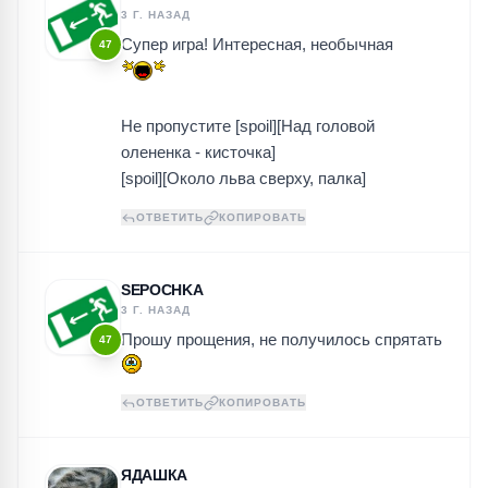
3 Г. НАЗАД
Супер игра! Интересная, необычная
47
Не пропустите [spoil][Над головой
олененка - кисточка]
[spoil][Около льва сверху, палка]
ОТВЕТИТЬ
КОПИРОВАТЬ
SEPOCHKA
3 Г. НАЗАД
Прошу прощения, не получилось спрятать
47
ОТВЕТИТЬ
КОПИРОВАТЬ
ЯДАШКА