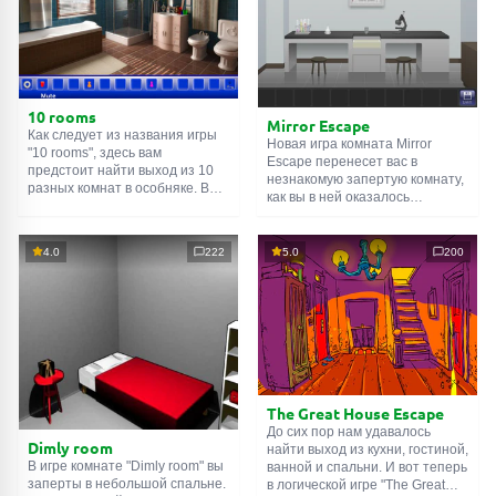
10 rooms
Mirror Escape
Как следует из названия игры
Новая игра комната Mirror
"10 rooms", здесь вам
Escape перенесет вас в
предстоит найти выход из 10
незнакомую запертую комнату,
разных комнат в особняке. В
как вы в ней оказалось
каждой такой
онлайн комнате
неизвестно. С помощью
есть подсказки. Используйте
смекалки попробуйте решить
их, чтобы выйти. Выход из
все, приготовленные авторами
4.0
222
5.0
200
одной комнаты является
для вас, головоломки и найти
входом в другую. И так до
выход на свободу.
десятой. Попробуйте пройти
Внимательно осмотрите
их все!
помещение, возможно вы
сможете найти какие-нибудь
подсказки. Желаем удачи!
The Great House Escape
До сих пор нам удавалось
Dimly room
найти выход из кухни, гостиной,
В игре комнате "Dimly room" вы
ванной и спальни. И вот теперь
заперты в небольшой спальне.
в логической игре "The Great