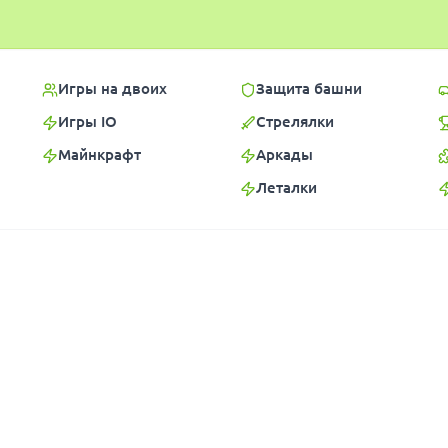
Игры на двоих
Защита башни
Игры IO
Стрелялки
Майнкрафт
Аркады
Леталки