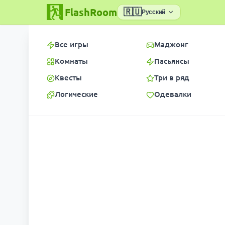
FlashRoom
🇷🇺
Русский
Все игры
Маджонг
Комнаты
Пасьянсы
Квесты
Три в ряд
Логические
Одевалки