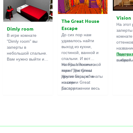
Vision
The Great House
На этот 
Escape
Dimly room
заперты
До сих пор нам
В игре комнате
комнате
удавалось найти
"Dimly room" вы
оттенко
выход из кухни,
заперты в
название
гостиной, ванной и
небольшой спальне.
Задача 
Поигра
спальни. И вот
Вам нужно выйти из
выбрать
в новой 
теперь в логической
На FlashRoom.ru
комнаты. Для этого
игры бо
игре "The Great
также доступны
вам необходимо
подчерк
House Escape" в
другие игры комнаты
проявить смекалку и
важност
нашем
из серии Great
решить
загадок,
распоряжении весь
Escape:
многочисленные
усердно
дом! Далеко-далеко
Great Kitchen Escape
головомки.
предмет
стоит странный дом.
The Great Bathroom
функция
Кто в нем живет?
Escape
может б
Возможно секретный
Great Livingroom
полезно
агент или
Escape
супергерой... Вы
The Great Bedroom
решаете пойти
Escape