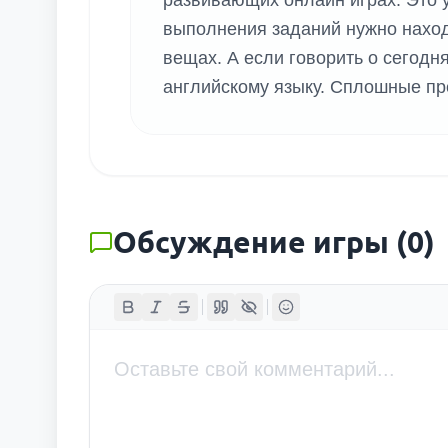
развивающих онлайн играх. Это у
выполнения заданий нужно наход
вещах. А если говорить о сегодн
английскому языку. Сплошные п
Обсуждение игры
(
0
)