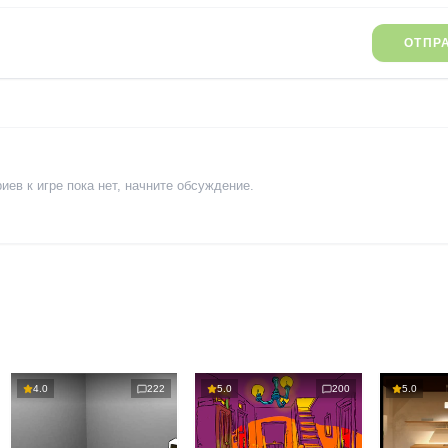
ОТПР
ев к игре пока нет, начните обсуждение.
4.0
222
5.0
200
5.0