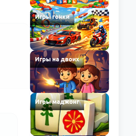
Игры гонки
Игры на двоих
Игры маджонг