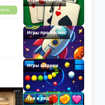
АВИТЬ
Игры про космос
Игры шарики
170
Три в ряд