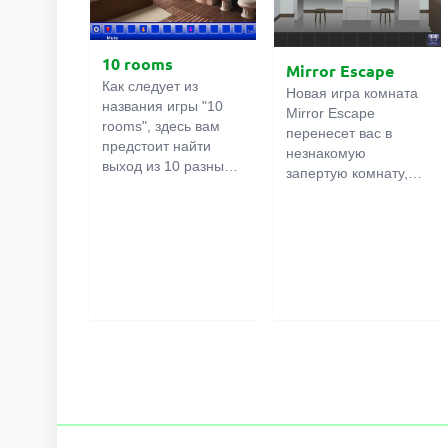
10 rooms
Mirror Escape
Как следует из
Новая игра комната
названия игры "10
Mirror Escape
rooms", здесь вам
перенесет вас в
предстоит найти
незнакомую
выход из 10 разных
запертую комнату,
комнат в особняке. В
как вы в ней
каждой такой
онлайн
оказалось
комнате
есть
неизвестно. С
подсказки.
помощью смекалки
Используйте их,
попробуйте решить
чтобы выйти. Выход
все, приготовленные
из одной комнаты
авторами для вас,
является входом в
головоломки и найти
другую. И так до
выход на свободу.
десятой. Попробуйте
Внимательно
пройти их все!
осмотрите
помещение,
возможно вы