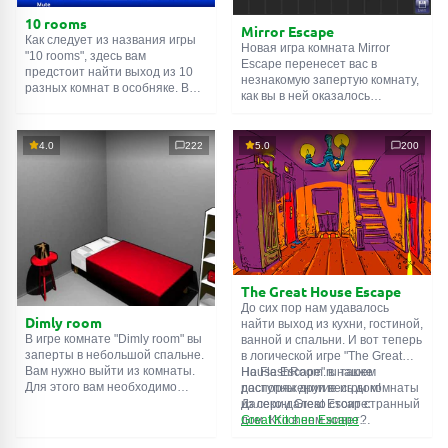
10 rooms
Mirror Escape
Как следует из названия игры
Новая игра комната Mirror
"10 rooms", здесь вам
Escape перенесет вас в
предстоит найти выход из 10
незнакомую запертую комнату,
разных комнат в особняке. В
как вы в ней оказалось
каждой такой
онлайн комнате
неизвестно. С помощью
есть подсказки. Используйте
смекалки попробуйте решить
их, чтобы выйти. Выход из
все, приготовленные авторами
4.0
222
5.0
200
одной комнаты является
для вас, головоломки и найти
входом в другую. И так до
выход на свободу.
десятой. Попробуйте пройти
Внимательно осмотрите
их все!
помещение, возможно вы
сможете найти какие-нибудь
подсказки. Желаем удачи!
The Great House Escape
До сих пор нам удавалось
Dimly room
найти выход из кухни, гостиной,
В игре комнате "Dimly room" вы
ванной и спальни. И вот теперь
заперты в небольшой спальне.
в логической игре "The Great
Вам нужно выйти из комнаты.
House Escape" в нашем
На FlashRoom.ru также
Для этого вам необходимо
распоряжении весь дом!
доступны другие игры комнаты
проявить смекалку и решить
Далеко-далеко стоит странный
из серии Great Escape:
многочисленные головомки.
дом. Кто в нем живет?
Great Kitchen Escape
Возможно секретный агент или
The Great Bathroom Escape