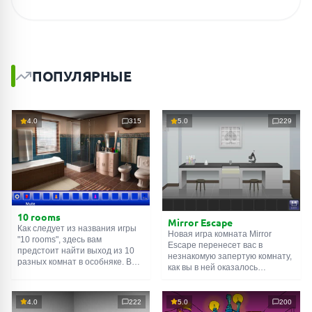
ПОПУЛЯРНЫЕ
4.0
315
5.0
229
10 rooms
Mirror Escape
Как следует из названия игры
Новая игра комната Mirror
"10 rooms", здесь вам
Escape перенесет вас в
предстоит найти выход из 10
незнакомую запертую комнату,
разных комнат в особняке. В
как вы в ней оказалось
каждой такой
онлайн комнате
неизвестно. С помощью
есть подсказки. Используйте
смекалки попробуйте решить
их, чтобы выйти. Выход из
все, приготовленные авторами
4.0
222
5.0
200
одной комнаты является
для вас, головоломки и найти