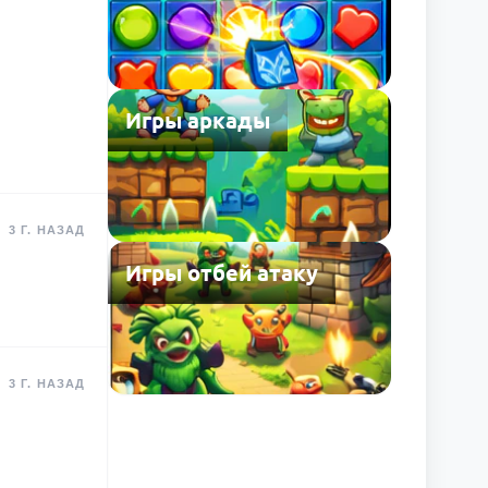
Игры аркады
3 Г. НАЗАД
Игры отбей атаку
3 Г. НАЗАД