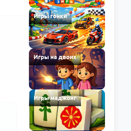
Игры гонки
Игры на двоих
Игры маджонг