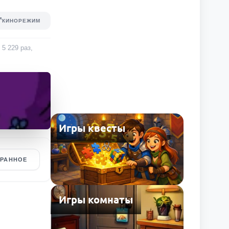
КИНОРЕЖИМ
и
5 229
раз
,
Игры квесты
БРАННОЕ
Игры комнаты