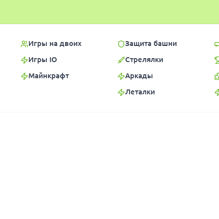
Игры на двоих
Защита башни
Игры IO
Стрелялки
Майнкрафт
Аркады
Леталки