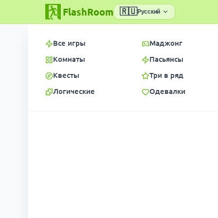
FlashRoom
🇷🇺
Русский
Все игры
Маджонг
Комнаты
Пасьянсы
Квесты
Три в ряд
Логические
Одевалки