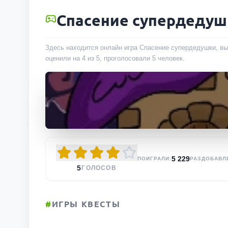
Спасение супердедуш
Здесь находится онлайн игра Спасение супердедушки, вы 
оценили на 4 из 5, проголосовали
5
человек
.
5 229
ПОИГРАЛИ:
РАЗ
ДОБАВЛ
5
ГОЛОСОВ
#
ИГРЫ КВЕСТЫ