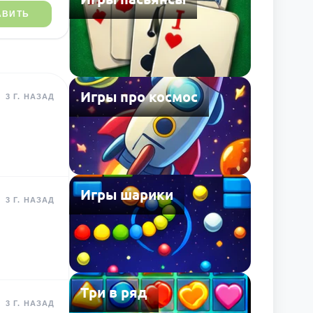
АВИТЬ
Игры про космос
3 Г. НАЗАД
Игры шарики
3 Г. НАЗАД
Три в ряд
3 Г. НАЗАД