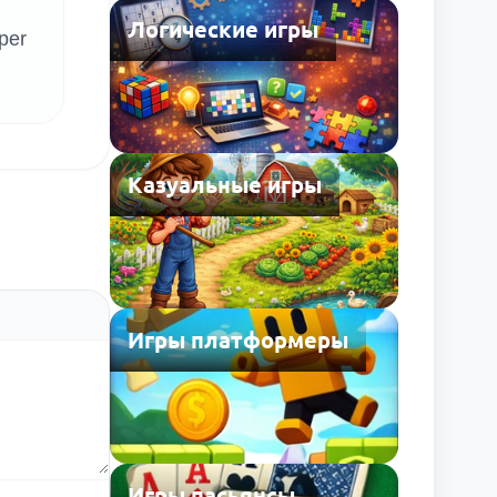
Логические игры
per
Казуальные игры
Игры платформеры
Игры пасьянсы