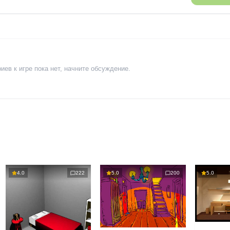
ев к игре пока нет, начните обсуждение.
4.0
222
5.0
200
5.0