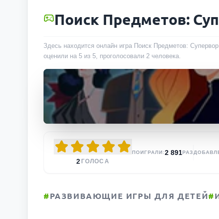
Поиск Предметов: Су
Здесь находится онлайн игра Поиск Предметов: Супервор,
оценили на 5 из 5, проголосовали
2
человека
.
2 891
ПОИГРАЛИ:
РАЗ
ДОБАВЛ
2
ГОЛОСА
#
РАЗВИВАЮЩИЕ ИГРЫ ДЛЯ ДЕТЕЙ
#