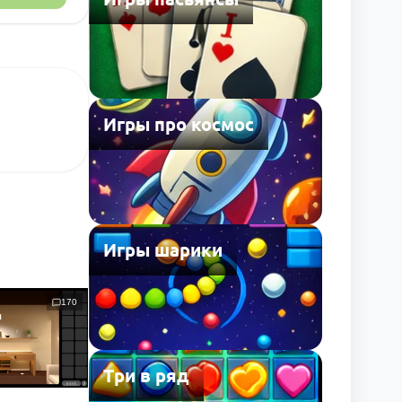
Игры про космос
Игры шарики
170
Три в ряд