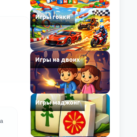
Игры гонки
Игры на двоих
Игры маджонг
на