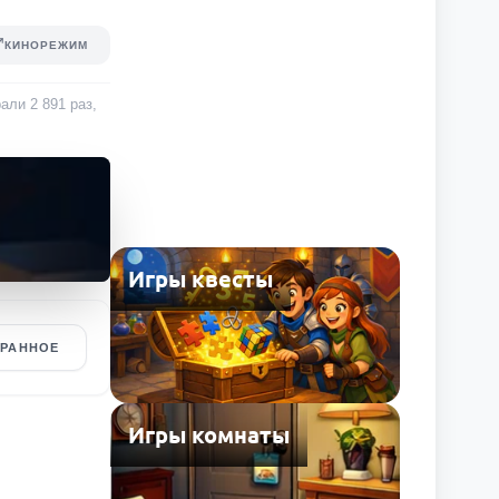
КИНОРЕЖИМ
грали
2 891
раз
,
Игры квесты
БРАННОЕ
Игры комнаты
Е