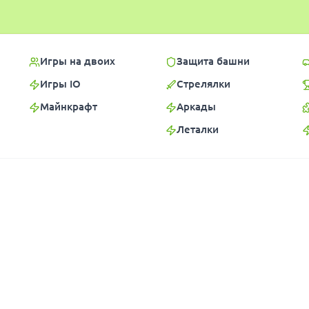
Игры на двоих
Защита башни
Игры IO
Стрелялки
Майнкрафт
Аркады
Леталки