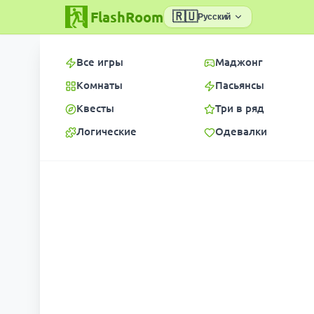
FlashRoom
🇷🇺
Русский
Все игры
Маджонг
Комнаты
Пасьянсы
Квесты
Три в ряд
Логические
Одевалки