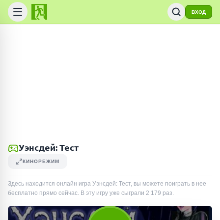
ВХОД
Уэнсдей: Тест
КИНОРЕЖИМ
Здесь находится онлайн игра Уэнсдей: Тест, вы можете поиграть в нее
бесплатно прямо сейчас. В эту игру уже сыграли
2 179
раз
.