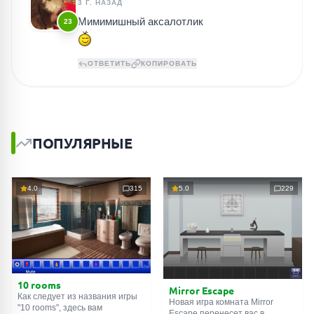
3 Г. НАЗАД
Мимимишный аксалотлик
23
ОТВЕТИТЬ
КОПИРОВАТЬ
ПОПУЛЯРНЫЕ
4.0
315
5.0
229
10 rooms
Mirror Escape
Как следует из названия игры
Новая игра комната Mirror
"10 rooms", здесь вам
Escape перенесет вас в