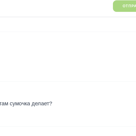
ОТПР
там сумочка делает?