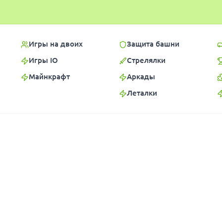
Игры на двоих
Защита башни
Игры IO
Стрелялки
Майнкрафт
Аркады
Леталки