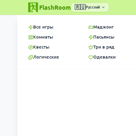
FlashRoom
🇷🇺
Русский
Все игры
Маджонг
Комнаты
Пасьянсы
Квесты
Три в ряд
Логические
Одевалки