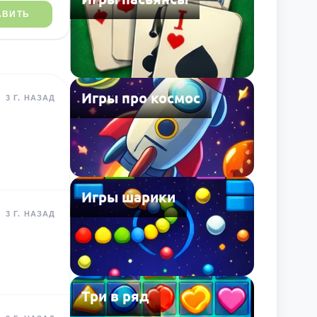
АВИТЬ
Игры про космос
3 Г. НАЗАД
Игры шарики
3 Г. НАЗАД
Три в ряд