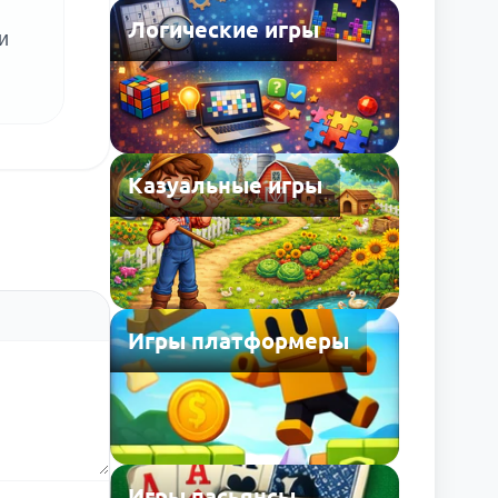
Логические игры
и
Казуальные игры
Игры платформеры
Игры пасьянсы