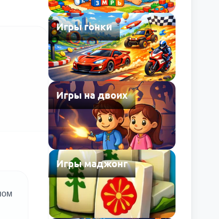
Игры гонки
Игры на двоих
Игры маджонг
ном