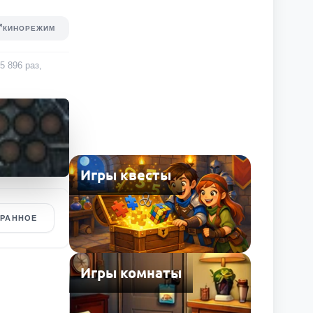
КИНОРЕЖИМ
5 896
раз
,
Игры квесты
БРАННОЕ
Игры комнаты