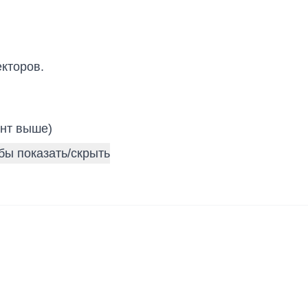
кторов.
нт выше)