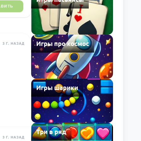
АВИТЬ
Игры про космос
3 Г. НАЗАД
Игры шарики
Три в ряд
3 Г. НАЗАД