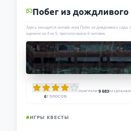
Побег из дождливого
Здесь находится онлайн игра Побег из дождливого сада, 
оценили на 4 из 5, проголосовали
6
человек
.
9 683
ПОИГРАЛИ:
РАЗ
ДОБАВЛ
6
ГОЛОСОВ
#
ИГРЫ КВЕСТЫ