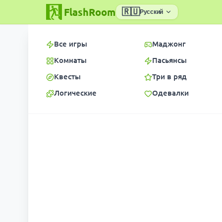
FlashRoom
🇷🇺
Русский
Все игры
Маджонг
Комнаты
Пасьянсы
Квесты
Три в ряд
Логические
Одевалки