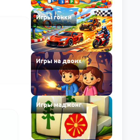
Игры гонки
Игры на двоих
Игры маджонг