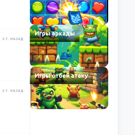
Игры аркады
3 Г. НАЗАД
Игры отбей атаку
3 Г. НАЗАД