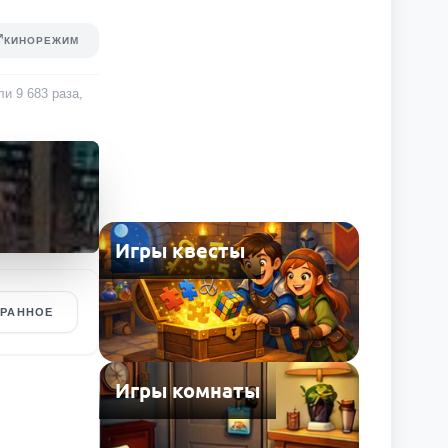
КИНОРЕЖИМ
али
9 683
раза
,
Игры квесты
БРАННОЕ
Игры комнаты