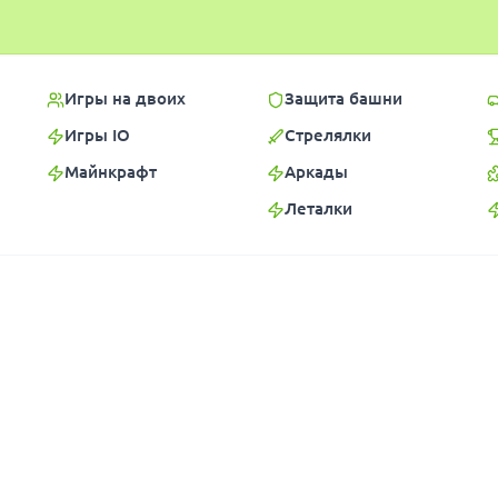
Игры на двоих
Защита башни
Игры IO
Стрелялки
Майнкрафт
Аркады
Леталки