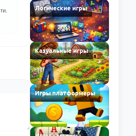
Логические игры
ти.
Казуальные игры
Игры платформеры
Игры пасьянсы