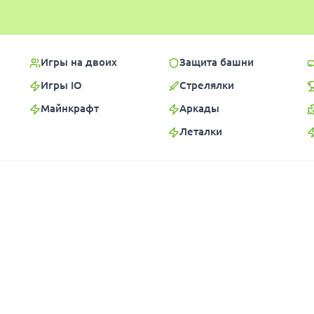
Игры на двоих
Защита башни
Игры IO
Стрелялки
Майнкрафт
Аркады
Леталки