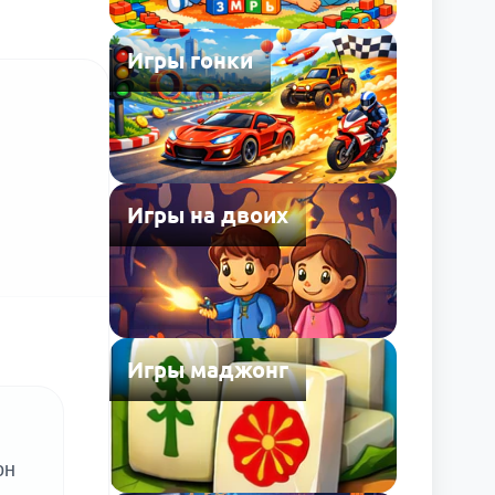
Игры гонки
Игры на двоих
Игры маджонг
он