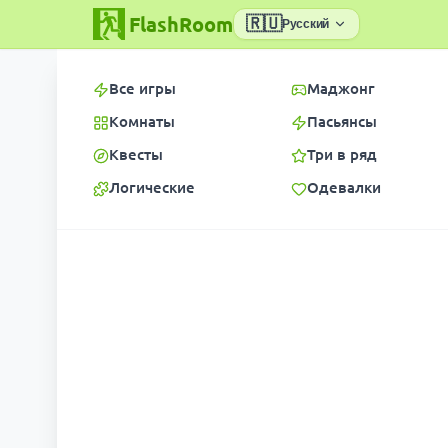
FlashRoom
🇷🇺
Русский
Все игры
Маджонг
Комнаты
Пасьянсы
Квесты
Три в ряд
Логические
Одевалки