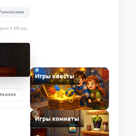
КИНОРЕЖИМ
грали
4 998
раз
,
Игры квесты
БРАННОЕ
Игры комнаты