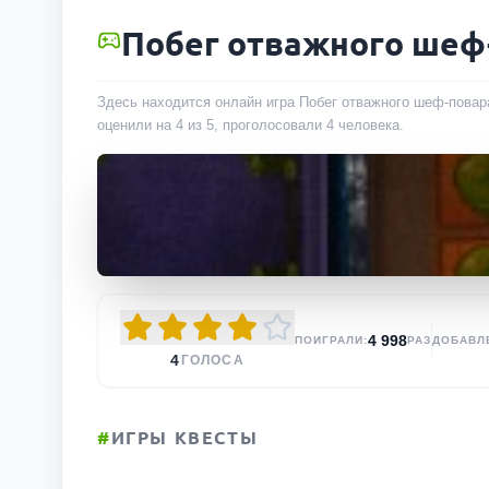
Побег отважного шеф
Здесь находится онлайн игра Побег отважного шеф-повара
оценили на 4 из 5, проголосовали
4
человека
.
4 998
ПОИГРАЛИ:
РАЗ
ДОБАВЛ
4
ГОЛОСА
#
ИГРЫ КВЕСТЫ