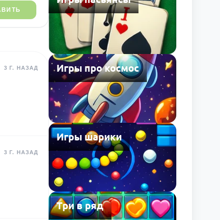
АВИТЬ
Игры про космос
3 Г. НАЗАД
Игры шарики
3 Г. НАЗАД
Три в ряд