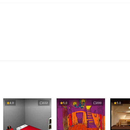
4.0
222
5.0
200
5.0