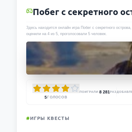
Побег с секретного ос
Здесь находится онлайн игра Побег с секретного острова
оценили на 4 из 5, проголосовали
5
человек
.
8 281
ПОИГРАЛИ:
РАЗ
ДОБАВЛ
5
ГОЛОСОВ
#
ИГРЫ КВЕСТЫ