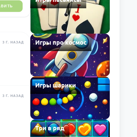
АВИТЬ
Игры про космос
3 Г. НАЗАД
Игры шарики
3 Г. НАЗАД
Три в ряд