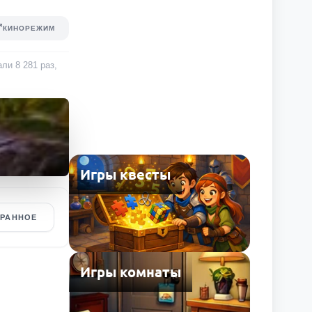
КИНОРЕЖИМ
рали
8 281
раз
,
Игры квесты
БРАННОЕ
Игры комнаты