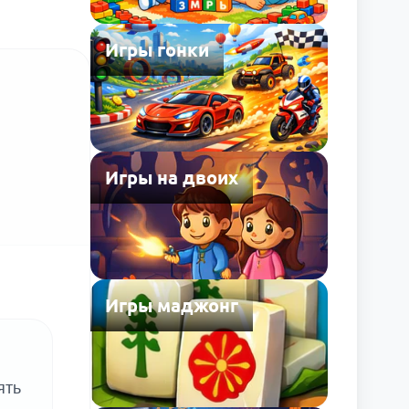
Игры гонки
Игры на двоих
Игры маджонг
ять