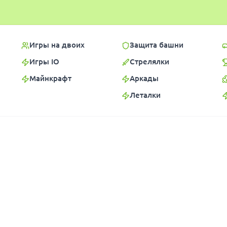
Игры на двоих
Защита башни
Игры IO
Стрелялки
Майнкрафт
Аркады
Леталки