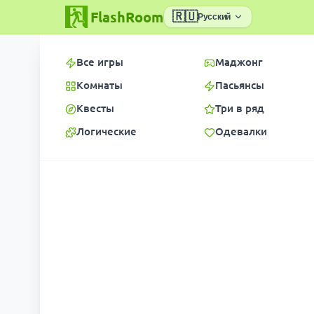
FlashRoom
🇷🇺
Русский
Все игры
Маджонг
Комнаты
Пасьянсы
Квесты
Три в ряд
Логические
Одевалки