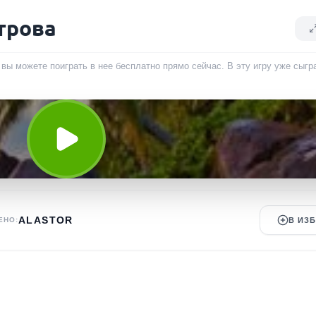
трова
, вы можете поиграть в нее бесплатно прямо сейчас. В эту игру уже сыг
ALASTOR
ЕНО:
В ИЗ