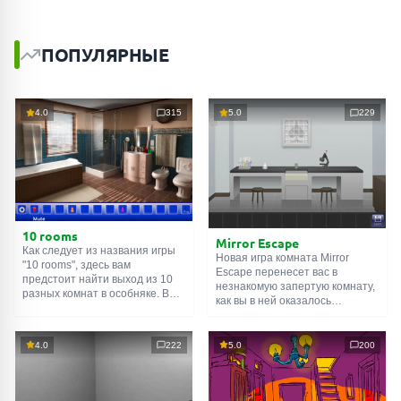
ПОПУЛЯРНЫЕ
4.0
315
5.0
229
10 rooms
Mirror Escape
Как следует из названия игры
Новая игра комната Mirror
"10 rooms", здесь вам
Escape перенесет вас в
предстоит найти выход из 10
незнакомую запертую комнату,
разных комнат в особняке. В
как вы в ней оказалось
каждой такой
онлайн комнате
неизвестно. С помощью
есть подсказки. Используйте
смекалки попробуйте решить
их, чтобы выйти. Выход из
все, приготовленные авторами
4.0
222
5.0
200
одной комнаты является
для вас, головоломки и найти
входом в другую. И так до
выход на свободу.
десятой. Попробуйте пройти
Внимательно осмотрите
их все!
помещение, возможно вы