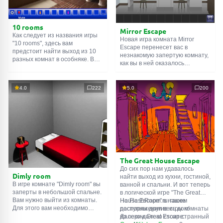
10 rooms
Mirror Escape
Как следует из названия игры
Новая игра комната Mirror
"10 rooms", здесь вам
Escape перенесет вас в
предстоит найти выход из 10
незнакомую запертую комнату,
разных комнат в особняке. В
как вы в ней оказалось
каждой такой
онлайн комнате
неизвестно. С помощью
есть подсказки. Используйте
смекалки попробуйте решить
их, чтобы выйти. Выход из
все, приготовленные авторами
4.0
222
5.0
200
одной комнаты является
для вас, головоломки и найти
входом в другую. И так до
выход на свободу.
десятой. Попробуйте пройти
Внимательно осмотрите
их все!
помещение, возможно вы
сможете найти какие-нибудь
подсказки. Желаем удачи!
The Great House Escape
До сих пор нам удавалось
Dimly room
найти выход из кухни, гостиной,
В игре комнате "Dimly room" вы
ванной и спальни. И вот теперь
заперты в небольшой спальне.
в логической игре "The Great
Вам нужно выйти из комнаты.
House Escape" в нашем
На FlashRoom.ru также
Для этого вам необходимо
распоряжении весь дом!
доступны другие игры комнаты
проявить смекалку и решить
Далеко-далеко стоит странный
из серии Great Escape: