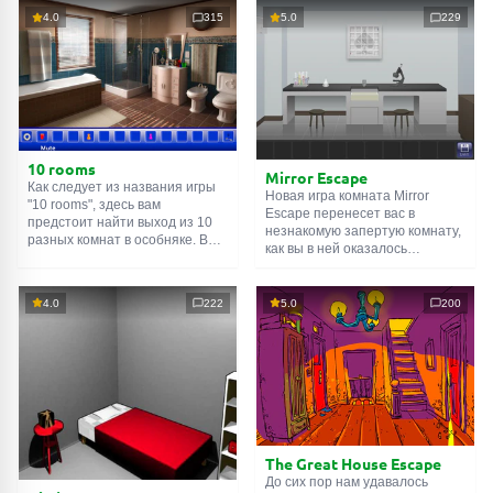
4.0
315
5.0
229
10 rooms
Mirror Escape
Как следует из названия игры
Новая игра комната Mirror
"10 rooms", здесь вам
Escape перенесет вас в
предстоит найти выход из 10
незнакомую запертую комнату,
разных комнат в особняке. В
как вы в ней оказалось
каждой такой
онлайн комнате
неизвестно. С помощью
есть подсказки. Используйте
смекалки попробуйте решить
их, чтобы выйти. Выход из
все, приготовленные авторами
4.0
222
5.0
200
одной комнаты является
для вас, головоломки и найти
входом в другую. И так до
выход на свободу.
десятой. Попробуйте пройти
Внимательно осмотрите
их все!
помещение, возможно вы
сможете найти какие-нибудь
подсказки. Желаем удачи!
The Great House Escape
До сих пор нам удавалось