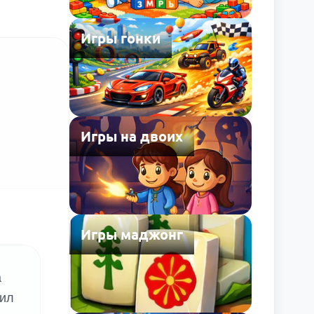
Игры гонки
Игры на двоих
Игры маджонг
а
пил