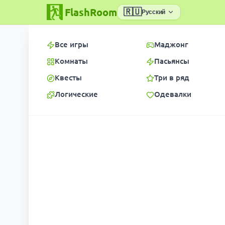
FlashRoom
🇷🇺
Русский
Все игры
Маджонг
Комнаты
Пасьянсы
Квесты
Три в ряд
Логические
Одевалки