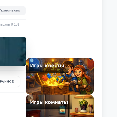
КИНОРЕЖИМ
сыграли
8 181
Игры квесты
БРАННОЕ
Игры комнаты