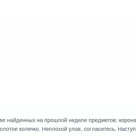
К ИГР
ию найденных на прошлой неделе предметов: корон
олотое колечко. Неплохой улов, согласитесь. Насту