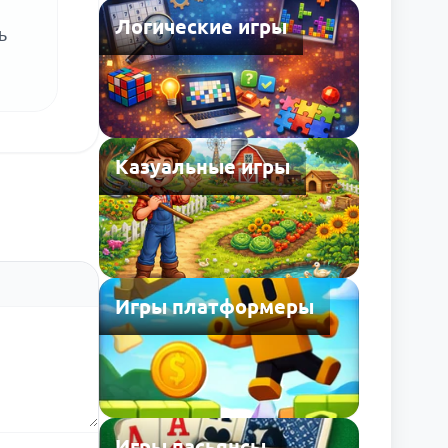
Логические игры
ь
Казуальные игры
Игры платформеры
Игры пасьянсы