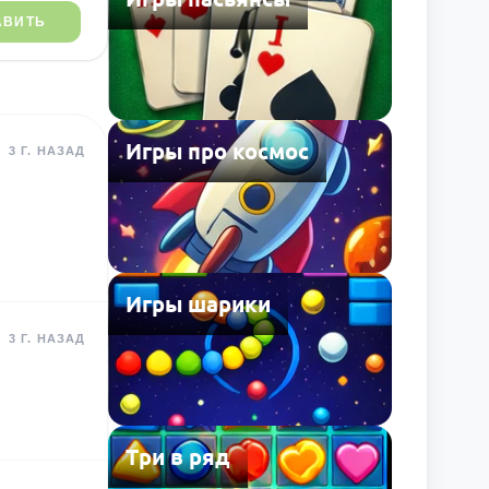
АВИТЬ
Игры про космос
3 Г. НАЗАД
Игры шарики
3 Г. НАЗАД
Три в ряд