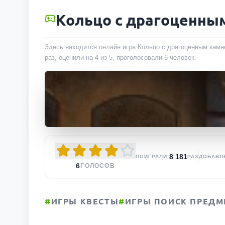
Кольцо с драгоценны
Здесь находится онлайн игра Кольцо с драгоценным камне
раз
, оценили на 4 из 5, проголосовали
6
человек
.
8 181
ПОИГРАЛИ:
РАЗ
ДОБАВЛ
6
ГОЛОСОВ
#
ИГРЫ КВЕСТЫ
#
ИГРЫ ПОИСК ПРЕДМ