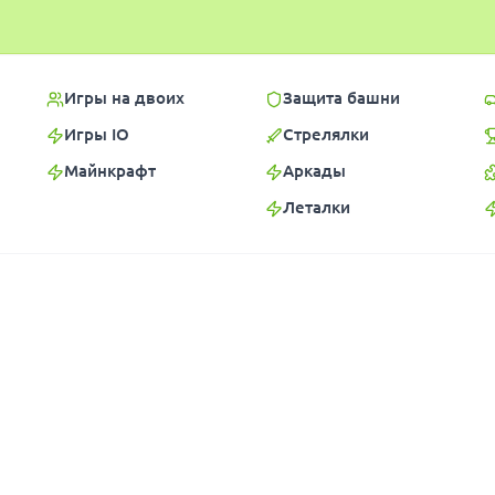
Игры на двоих
Защита башни
Игры IO
Стрелялки
Майнкрафт
Аркады
Леталки