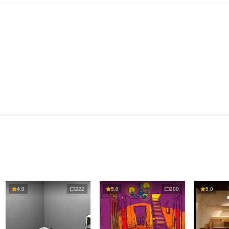
4.0
222
5.0
200
5.0