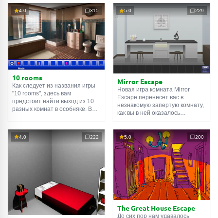
4.0
315
5.0
229
10 rooms
Mirror Escape
Как следует из названия игры
Новая игра комната Mirror
"10 rooms", здесь вам
Escape перенесет вас в
предстоит найти выход из 10
незнакомую запертую комнату,
разных комнат в особняке. В
как вы в ней оказалось
каждой такой
онлайн комнате
неизвестно. С помощью
есть подсказки. Используйте
смекалки попробуйте решить
их, чтобы выйти. Выход из
все, приготовленные авторами
4.0
222
5.0
200
одной комнаты является
для вас, головоломки и найти
входом в другую. И так до
выход на свободу.
десятой. Попробуйте пройти
Внимательно осмотрите
их все!
помещение, возможно вы
сможете найти какие-нибудь
подсказки. Желаем удачи!
The Great House Escape
До сих пор нам удавалось