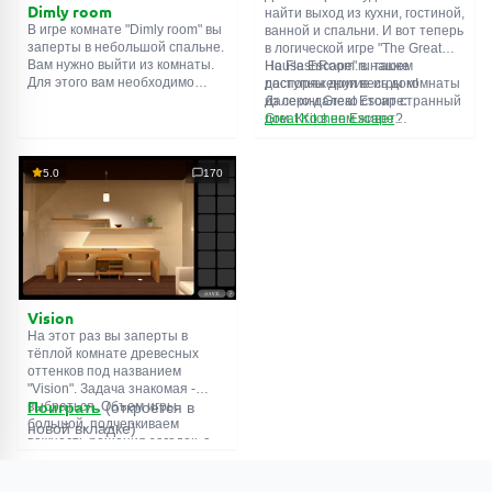
Dimly room
найти выход из кухни, гостиной,
В игре комнате "Dimly room" вы
ванной и спальни. И вот теперь
заперты в небольшой спальне.
в логической игре "The Great
Вам нужно выйти из комнаты.
House Escape" в нашем
На FlashRoom.ru также
Для этого вам необходимо
распоряжении весь дом!
доступны другие игры комнаты
проявить смекалку и решить
Далеко-далеко стоит странный
из серии Great Escape:
многочисленные головомки.
дом. Кто в нем живет?
Great Kitchen Escape
Возможно секретный агент или
The Great Bathroom Escape
супергерой... Вы решаете
Great Livingroom Escape
пойти узнать это. Но кто же
The Great Bedroom Escape
5.0
170
знал, что дом населен
The Great Attic Escape
призраками, которые закрыли
The Great Basement Escape
за вами дверь...
Vision
На этот раз вы заперты в
тёплой комнате древесных
оттенков под названием
"Vision". Задача знакомая -
выбраться. Объем игры
Поиграть
(откроется в
большой, подчеркиваем
новой вкладке)
важность решения загадок, а
не усердного поиска
предметов. Обычная функция