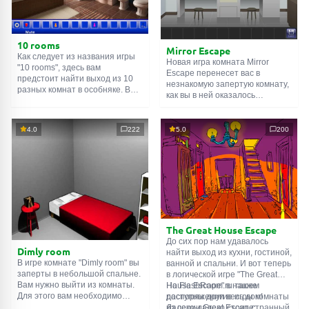
10 rooms
Mirror Escape
Как следует из названия игры
Новая игра комната Mirror
"10 rooms", здесь вам
Escape перенесет вас в
предстоит найти выход из 10
незнакомую запертую комнату,
разных комнат в особняке. В
как вы в ней оказалось
каждой такой
онлайн комнате
неизвестно. С помощью
есть подсказки. Используйте
смекалки попробуйте решить
их, чтобы выйти. Выход из
все, приготовленные авторами
4.0
222
5.0
200
одной комнаты является
для вас, головоломки и найти
входом в другую. И так до
выход на свободу.
десятой. Попробуйте пройти
Внимательно осмотрите
их все!
помещение, возможно вы
сможете найти какие-нибудь
подсказки. Желаем удачи!
The Great House Escape
До сих пор нам удавалось
Dimly room
найти выход из кухни, гостиной,
В игре комнате "Dimly room" вы
ванной и спальни. И вот теперь
заперты в небольшой спальне.
в логической игре "The Great
Вам нужно выйти из комнаты.
House Escape" в нашем
На FlashRoom.ru также
Для этого вам необходимо
распоряжении весь дом!
доступны другие игры комнаты
проявить смекалку и решить
Далеко-далеко стоит странный
из серии Great Escape: