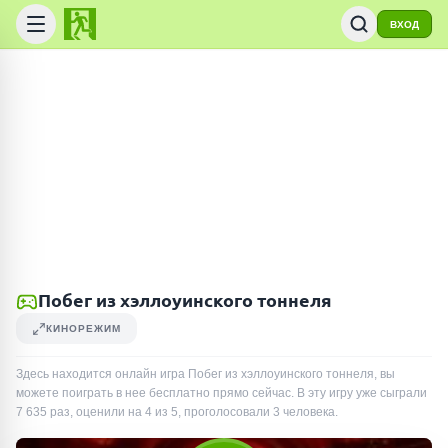
ВХОД
Побег из хэллоуинского тоннеля
КИНОРЕЖИМ
Здесь находится онлайн игра Побег из хэллоуинского тоннеля, вы
можете поиграть в нее бесплатно прямо сейчас. В эту игру уже сыграли
7 635
раз
, оценили на 4 из 5, проголосовали
3
человека
.