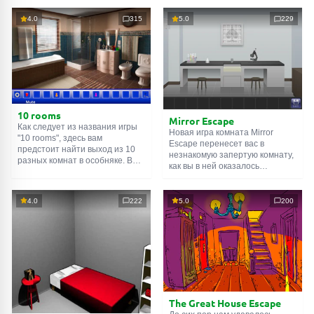
4.0
315
5.0
229
10 rooms
Mirror Escape
Как следует из названия игры
Новая игра комната Mirror
"10 rooms", здесь вам
Escape перенесет вас в
предстоит найти выход из 10
незнакомую запертую комнату,
разных комнат в особняке. В
как вы в ней оказалось
каждой такой
онлайн комнате
неизвестно. С помощью
есть подсказки. Используйте
смекалки попробуйте решить
их, чтобы выйти. Выход из
все, приготовленные авторами
4.0
222
5.0
200
одной комнаты является
для вас, головоломки и найти
входом в другую. И так до
выход на свободу.
десятой. Попробуйте пройти
Внимательно осмотрите
их все!
помещение, возможно вы
сможете найти какие-нибудь
подсказки. Желаем удачи!
The Great House Escape