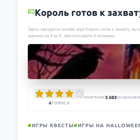
Король готов к захват
Здесь находится онлайн игра Король готов к захвату, вы 
оценили на 4 из 5, проголосовали
4
человека
.
5 683
ПОИГРАЛИ:
РАЗ
ДОБАВЛ
4
ГОЛОСА
#
ИГРЫ КВЕСТЫ
#
ИГРЫ НА HALLOWEE