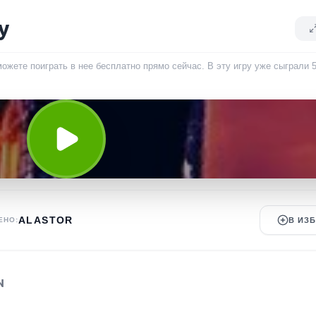
у
можете поиграть в нее бесплатно прямо сейчас. В эту игру уже сыграли
ALASTOR
ЕНО:
В ИЗ
N