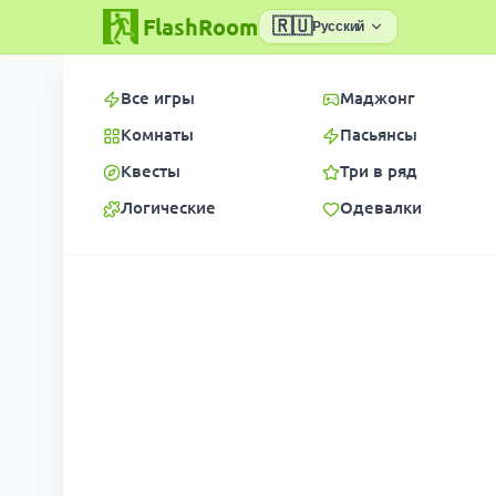
FlashRoom
🇷🇺
Русский
Все игры
Маджонг
Комнаты
Пасьянсы
Квесты
Три в ряд
Логические
Одевалки