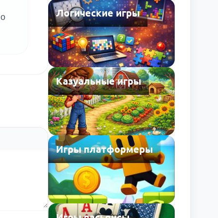
Логические игры
Но
Казуальные игры
Игры платформеры
Игры пасьянсы