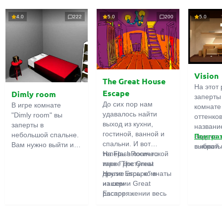
4.0
222
5.0
200
5.0
Vision
The Great House
На этот 
Escape
Dimly room
заперты
До сих пор нам
В игре комнате
комнате
удавалось найти
"Dimly room" вы
оттенко
выход из кухни,
заперты в
название
гостиной, ванной и
небольшой спальне.
Задача 
Поигра
спальни. И вот
Вам нужно выйти из
выбрать
в новой 
теперь в логической
На FlashRoom.ru
комнаты. Для этого
игры бо
игре "The Great
также доступны
вам необходимо
подчерк
House Escape" в
другие игры комнаты
проявить смекалку и
важност
нашем
из серии Great
решить
загадок,
распоряжении весь
Escape:
многочисленные
усердно
дом! Далеко-далеко
Great Kitchen Escape
головомки.
предмет
стоит странный дом.
The Great Bathroom
функция