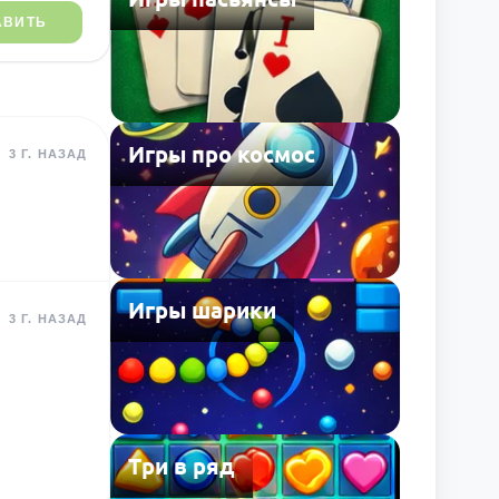
АВИТЬ
Игры про космос
3 Г. НАЗАД
Игры шарики
3 Г. НАЗАД
Три в ряд