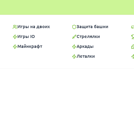
Игры на двоих
Защита башни
Игры IO
Стрелялки
Майнкрафт
Аркады
Леталки