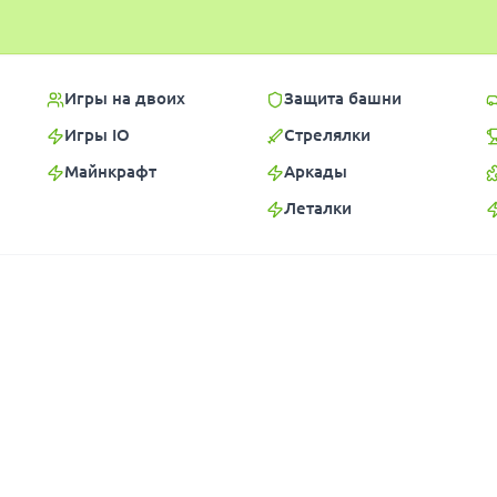
Игры на двоих
Защита башни
Игры IO
Стрелялки
Майнкрафт
Аркады
Леталки