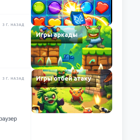
3 Г. НАЗАД
Игры аркады
Игры отбей атаку
3 Г. НАЗАД
браузер