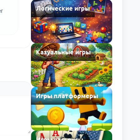
Логические игры
ег
Казуальные игры
Игры платформеры
Игры пасьянсы