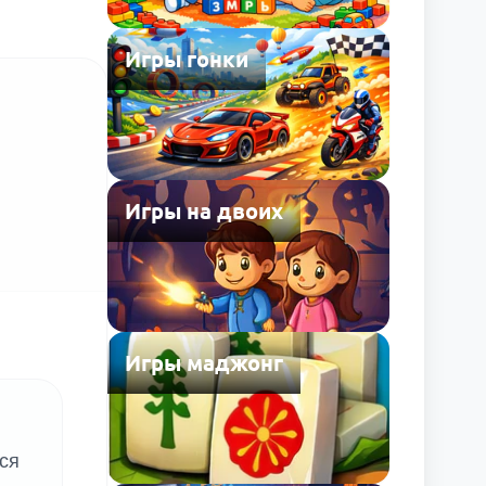
Игры гонки
Игры на двоих
Игры маджонг
ся