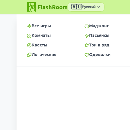
FlashRoom
🇷🇺
Русский
Все игры
Маджонг
Комнаты
Пасьянсы
Квесты
Три в ряд
Логические
Одевалки