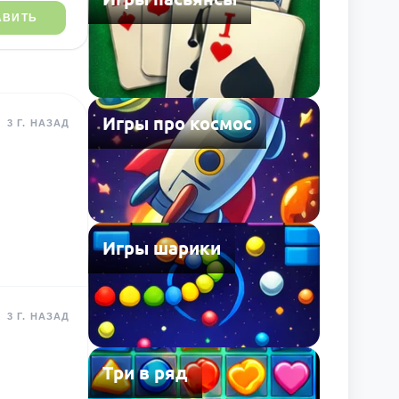
АВИТЬ
Игры про космос
3 Г. НАЗАД
Игры шарики
3 Г. НАЗАД
Три в ряд