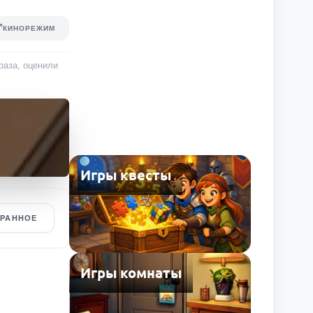
КИНОРЕЖИМ
раза
, оценили
Игры квесты
БРАННОЕ
Игры комнаты